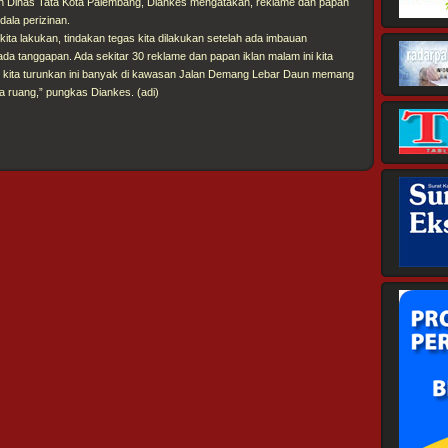
n Dinas Tata Kota Palembang, Diankes mengatakan, reklame dan papan
ndala perizinan.
n kita lakukan, tindakan tegas kita dilakukan setelah ada imbauan
a tanggapan. Ada sekitar 30 reklame dan papan iklan malam ini kita
 kita turunkan ini banyak di kawasan Jalan Demang Lebar Daun memang
ta ruang,” pungkas Diankes. (adi)