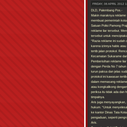
FRIDAY, 06 APRIL 2012 1
DLD, Palembang Pos.-
Makin maraknya reklame no
membuat pemerintah kota 
Satuan Polisi Pamong Pra
reklame liar tersebut. Me
tersebut untuk menciptak
“Razia reklame ini sudah
karena izinnya habis atau
tertib jalan protokol. Re
Kecamatan Sukarame dan a
Pemberisihan reklame liar
dengan Perda No 7 tahun t
turun paksa dan jelas su
protokol ini kawasan tert
dalam memasang reklame, 
atau kongkalikong dengan 
periksa itu tidak ada dan
timpalnya.
Aris juga menyayangkan,
hukum. “Untuk menyelesaik
ke kantor Dinas Tata Kot
pengaduan, seperti pengrus
Aris.