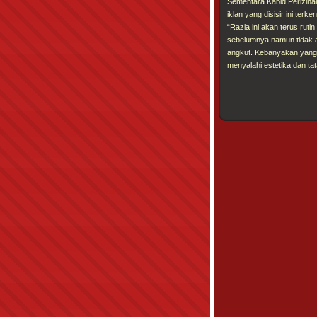
Sementara Kabid Perizina
iklan yang disisir ini terke
“Razia ini akan terus ruti
sebelumnya namun tidak ad
angkut. Kebanyakan yang
menyalahi estetika dan ta