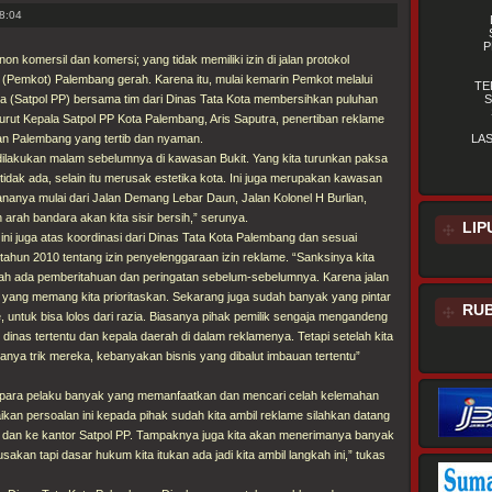
8:04
P
n komersil dan komersi; yang tidak memiliki izin di jalan protokol
(Pemkot) Palembang gerah. Karena itu, mulai kemarin Pemkot melalui
TE
ja (Satpol PP) bersama tim dari Dinas Tata Kota membersihkan puluhan
S
nurut Kepala Satpol PP Kota Palembang, Aris Saputra, penertiban reklame
an Palembang yang tertib dan nyaman.
LA
 dilakukan malam sebelumnya di kawasan Bukit. Yang kita turunkan paksa
 tidak ada, selain itu merusak estetika kota. Ini juga merupakan kawasan
ncananya mulai dari Jalan Demang Lebar Daun, Jalan Kolonel H Burlian,
rah bandara akan kita sisir bersih,” serunya.
LIP
 ini juga atas koordinasi dari Dinas Tata Kota Palembang dan sesuai
ahun 2010 tentang izin penyelenggaraan izin reklame. “Sanksinya kita
dah ada pemberitahuan dan peringatan sebelum-sebelumnya. Karena jalan
ib yang memang kita prioritaskan. Sekarang juga sudah banyak yang pintar
RUB
untuk bisa lolos dari razia. Biasanya pihak pemilik sengaja mengandeng
dinas tertentu dan kepala daerah di dalam reklamenya. Tetapi setelah kita
 hanya trik mereka, kebanyakan bisnis yang dibalut imbauan tertentu”
 para pelaku banyak yang memanfaatkan dan mencari celah kelemahan
an persoalan ini kepada pihak sudah kita ambil reklame silahkan datang
a dan ke kantor Satpol PP. Tampaknya juga kita akan menerimanya banyak
akan tapi dasar hukum kita itukan ada jadi kita ambil langkah ini,” tukas