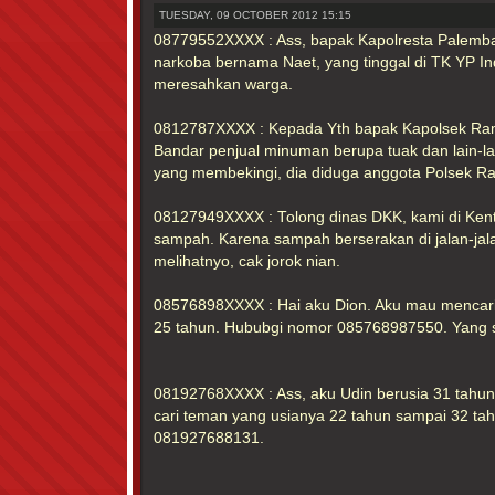
TUESDAY, 09 OCTOBER 2012 15:15
08779552XXXX : Ass, bapak Kapolresta Palemb
narkoba bernama Naet, yang tinggal di TK YP Ind
meresahkan warga.
0812787XXXX : Kepada Yth bapak Kapolsek Ram
Bandar penjual minuman berupa tuak dan lain-la
yang membekingi, dia diduga anggota Polsek R
08127949XXXX : Tolong dinas DKK, kami di Kent
sampah. Karena sampah berserakan di jalan-jala
melihatnyo, cak jorok nian.
08576898XXXX : Hai aku Dion. Aku mau mencari
25 tahun. Hububgi nomor 085768987550. Yang sm
08192768XXXX : Ass, aku Udin berusia 31 tahun
cari teman yang usianya 22 tahun sampai 32 ta
081927688131.