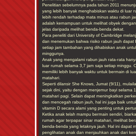
Penelitian sebelumnya pada tahun 2011 menun
yang lebih banyak menghabiskan waktu di luar r
lebih rendah terhadap mata minus atau rabun ja
adalah kemampuan untuk melihat obyek dengan 
jelas daripada melihat benda-benda dekat.
Para peneliti dari University of Cambridge melanj
dan menemukan bahwa risiko rabun jauh dapat 
setiap jam tambahan yang dihabiskan anak untuk
minggunya.
Anak yang mengalami rabun jauh rata-rata hanya
luar rumah selama 3,7 jam saja setiap minggu. O
memiliki lebih banyak waktu untuk bermain di lu
matahari.
Seperti dilansir She Knows, Jumat (9/11), mulail
sejak dini, yaitu dengan menjemur bayi selama 1
matahari pagi. Selain dapat meningkatkan perk
dan mencegah rabun jauh, hal ini juga baik un
vitamin D secara alami yang penting untuk per
Ketika anak telah mampu bermain sendiri, biarkan
rumah agar terpapar sinar matahari, melihat b
benda-benda yang letaknya jauh. Hal ini dapat 
penglihatan anak dan menjauhkan anak dari ke