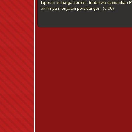
laporan keluarga korban, terdakwa diamankan 
akhirnya menjalani persidangan. (cr06)