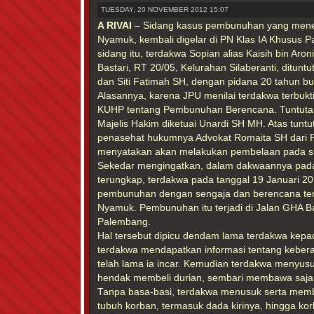
TUESDAY, 20 NOVEMBER 2012 15:07
A RIVAI
– Sidang kasus pembunuhan yang menew
Nyamuk, kembali digelar di PN Klas IA Khusus 
sidang itu, terdakwa Sopian alias Kaisih bin Aro
Bastari, RT 20/05, Kelurahan Silaberanti, ditun
dan Siti Fatimah SH, dengan pidana 20 tahun bu
Alasannya, karena JPU menilai terdakwa terbukt
KUHP tentang Pembunuhan Berencana. Tuntuta
Majelis Hakim diketuai Unardi SH MH. Atas tuntu
penasehat hukumnya Advokat Romaita SH dari
menyatakan akan melakukan pembelaan pada si
Sekedar mengingatkan, dalam dakwaannya pada
terungkap, terdakwa pada tanggal 19 Januari 20
pembunuhan dengan sengaja dan berencana terh
Nyamuk. Pembunuhan itu terjadi di Jalan GHA B
Palembang.
Hal tersebut dipicu dendam lama terdakwa kepa
terdakwa mendapatkan informasi tentang kebe
telah lama ia incar. Kemudian terdakwa menyusu
hendak membeli durian, sembari membawa saj
Tanpa basa-basi, terdakwa menusuk serta mem
tubuh korban, termasuk dada kirinya, hingga k