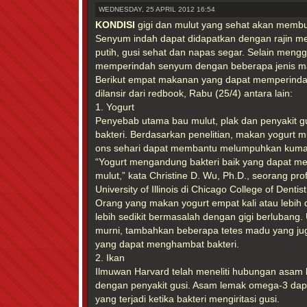
WEDNESDAY, 25 APRIL 2012 16:54
KONDISI
gigi dan mulut yang sehat akan memb
Senyum indah dapat didapatkan dengan rajin me
putih, gusi sehat dan napas segar. Selain mengg
memperindah senyum dengan beberapa jenis m
Berikut empat makanan yang dapat memperinda
dilansir dari redbook, Rabu (25/4) antara lain:
1. Yogurt
Penyebab utama bau mulut, plak dan penyakit 
bakteri. Berdasarkan penelitian, makan yogurt 
ons sehari dapat membantu melumpuhkan kuman 
“Yogurt mengandung bakteri baik yang dapat m
mulut,” kata Christine D. Wu, Ph.D., seorang pro
University of Illinois di Chicago College of Dentist
Orang yang makan yogurt empat kali atau lebi
lebih sedikit bermasalah dengan gigi berlubang
murni, tambahkan beberapa tetes madu yang 
yang dapat menghambat bakteri.
2. Ikan
Ilmuwan Harvard telah meneliti hubungan asam
dengan penyakit gusi. Asam lemak omega-3 da
yang terjadi ketika bakteri mengiritasi gusi.