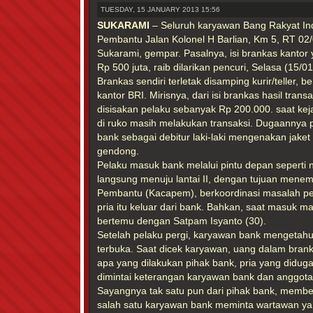
TUESDAY, 15 JANUARY 2013 15:56
SUKARAMI
– Seluruh karyawan Bang Rakyat In
Pembantu Jalan Kolonel H Barlian, Km 5, RT 02/
Sukarami, gempar. Pasalnya, isi brankas kantor 
Rp 500 juta, raib dilarikan pencuri, Selasa (15/0
Brankas sendiri terletak disamping kurir/teller, 
kantor BRI. Mirisnya, dari isi brankas hasil tran
disisakan pelaku sebanyak Rp 200.000. saat kej
di ruko masih melakukan transaksi. Dugaannya
bank sebagai debitur laki-laki mengenakan jak
gendong.
Pelaku masuk bank melalui pintu depan seperti 
langsung menuju lantai II, dengan tujuan mene
Pembantu (Kacapem), berkoordinasi masalah pen
pria itu keluar dari bank. Bahkan, saat masuk m
bertemu dengan Satpam Isyanto (30).
Setelah pelaku pergi, karyawan bank mengetahu
terbuka. Saat dicek karyawan, uang dalam brank
apa yang dilakukan pihak bank, pria yang didug
dimintai keterangan karyawan bank dan anggota
Sayangnya tak satu pun dari pihak bank, membe
salah satu karyawan bank meminta wartawan yang