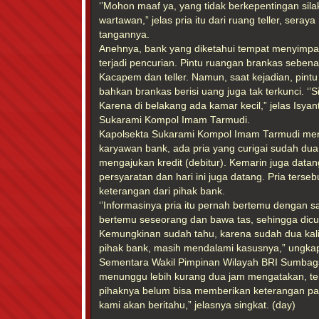
‘’Mohon maaf ya, yang tidak berkepentingan sila
wartawan,” jelas pria itu dari ruang teller, ser
tangannya.
Anehnya, bank yang diketahui tempat menyimpa
terjadi pencurian. Pintu ruangan brankas seben
Kacapem dan teller. Namun, saat kejadian, pintu
bahkan brankas berisi uang juga tak terkunci. ‘’
Karena di belakang ada kamar kecil,” jelas Isya
Sukarami Kompol Imam Tarmudi.
Kapolsekta Sukarami Kompol Imam Tarmudi men
karyawan bank, ada pria yang curigai sudah dua
mengajukan kredit (debitur). Kemarin juga data
persyaratan dan hari ini juga datang. Pria tersebu
keterangan dari pihak bank.
‘’Informasinya pria itu pernah bertemu dengan 
bertemu seseorang dan bawa tas, sehingga dicuri
Kemungkinan sudah tahu, karena sudah dua kali 
pihak bank, masih mendalami kasusnya,” ungka
Sementara Wakil Pimpinan Wilayah BRI Sumbags
menunggu lebih kurang dua jam mengatakan, terk
pihaknya belum bisa memberikan keterangan pasti
kami akan beritahu,” jelasnya singkat. (day)