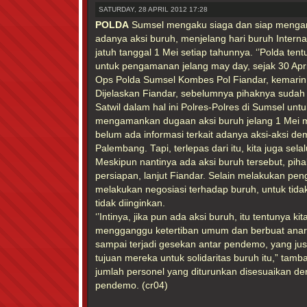
SATURDAY, 28 APRIL 2012 17:28
POLDA
Sumsel mengaku siaga dan siap meng
adanya aksi buruh, menjelang hari buruh Interna
jatuh tanggal 1 Mei setiap tahunnya. ‘’Polda tent
untuk pengamanan jelang may day, sejak 30 Apri
Ops Polda Sumsel Kombes Pol Fiandar, kemarin 
Dijelaskan Fiandar, sebelumnya pihaknya sudah
Satwil dalam hal ini Polres-Polres di Sumsel untu
mengamankan dugaan aksi buruh jelang 1 Mei me
belum ada informasi terkait adanya aksi-aksi de
Palembang. Tapi, terlepas dari itu, kita juga selal
Meskipun nantinya ada aksi buruh tersebut, pi
persiapan, lanjut Fiandar. Selain melakukan pe
melakukan negosiasi terhadap buruh, untuk tida
tidak diinginkan.
‘’Intinya, jika pun ada aksi buruh, itu tentunya k
mengganggu ketertiban umum dan berbuat anark
sampai terjadi gesekan antar pendemo, yang ju
tujuan mereka untuk solidaritas buruh itu,” ta
jumlah personel yang diturunkan disesuaikan d
pendemo. (cr04)