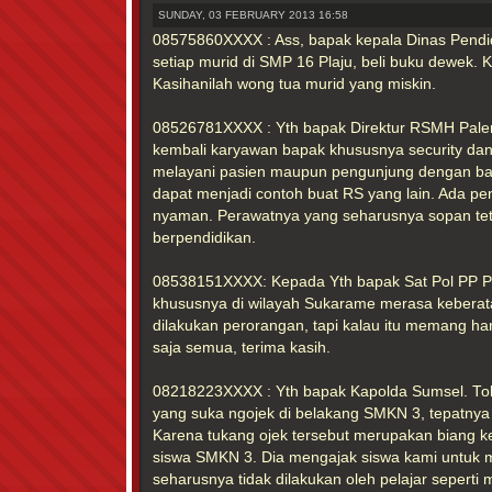
SUNDAY, 03 FEBRUARY 2013 16:58
08575860XXXX : Ass, bapak kepala Dinas Pend
setiap murid di SMP 16 Plaju, beli buku dewek. 
Kasihanilah wong tua murid yang miskin.
08526781XXXX : Yth bapak Direktur RSMH Pale
kembali karyawan bapak khususnya security dan
melayani pasien maupun pengunjung dengan ba
dapat menjadi contoh buat RS yang lain. Ada pe
nyaman. Perawatnya yang seharusnya sopan teta
berpendidikan.
08538151XXXX: Kepada Yth bapak Sat Pol PP 
khususnya di wilayah Sukarame merasa keberat
dilakukan perorangan, tapi kalau itu memang haru
saja semua, terima kasih.
08218223XXXX : Yth bapak Kapolda Sumsel. Tol
yang suka ngojek di belakang SMKN 3, tepatnya
Karena tukang ojek tersebut merupakan biang k
siswa SMKN 3. Dia mengajak siswa kami untuk m
seharusnya tidak dilakukan oleh pelajar sepert