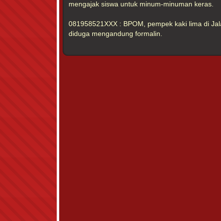
mengajak siswa untuk minum-minuman keras.
081958521XXX : BPOM, pempek kaki lima di Jala
diduga mengandung formalin.