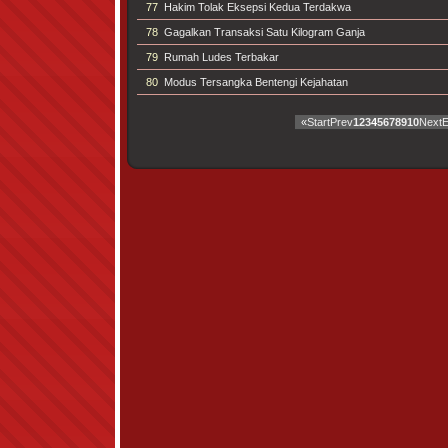
77
Hakim Tolak Eksepsi Kedua Terdakwa
78
Gagalkan Transaksi Satu Kilogram Ganja
79
Rumah Ludes Terbakar
80
Modus Tersangka Bentengi Kejahatan
«
Start
Prev
1
2
3
4
5
6
7
8
9
10
Next