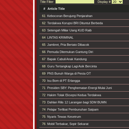
Title Filter
Display #
#
Article Title
61
Kebocoran Berujung Penjarahan
62
Terdakwa Korupsi BRI Dituntut Berbeda
63
Setengah Miliar Uang KUD Raib
64
LINTAS KRIMINAL
65
Jambret, Pria Bertato Dibacok
66
Pemuda Ditemukan Gantung Diri
67
Bapak Cabuli Anak Kandung
68
Guru Tertangkap Lagi Asik Bercinta
69
PNS Bunuh Warga di Pesta OT
70
Isu Bom di PT Erlangga
71
Presiden SBY: Penghematan Energi Mulai Juni
72
Hakim Tolak Eksepsi Kedua Terdakwa
73
Dahlan Rilis 12 Larangan bagi SDM BUMN
74
Pelajar Terlibat Pembunuhan Satpam
75
Nyaris Tewas Kesetrum
76
Mobil Terbakar, Sopir Sekarat