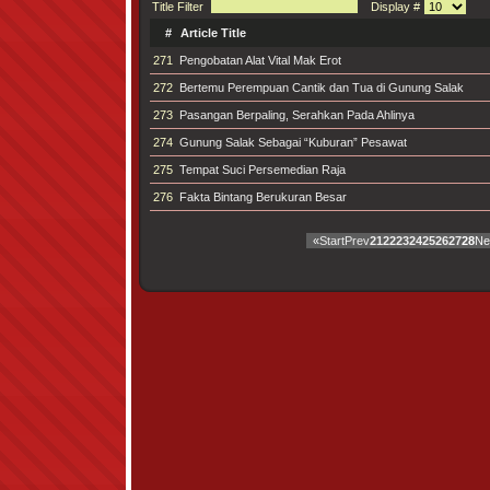
Title Filter
Display #
#
Article Title
271
Pengobatan Alat Vital Mak Erot
272
Bertemu Perempuan Cantik dan Tua di Gunung Salak
273
Pasangan Berpaling, Serahkan Pada Ahlinya
274
Gunung Salak Sebagai “Kuburan” Pesawat
275
Tempat Suci Persemedian Raja
276
Fakta Bintang Berukuran Besar
«
Start
Prev
21
22
23
24
25
26
27
28
Ne