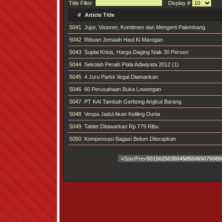
Title Filter
Display #
#
Article Title
5041
Jujur, Visioner, Komitmen dan Mengerti Palembang
5042
Ribuan Jemaah Haul Ki Marogan
5043
Suplai Krisis, Harga Daging Naik 30 Persen
5044
Sekolah Peraih Piala Adiwiyata 2012 (1)
5045
4 Juru Parkir Ilegal Diamankan
5046
60 Perusahaan Buka Lowongan
5047
PT KAI Tambah Gerbong Angkut Barang
5048
Vespa Jadul Akan Keliling Dunia
5049
Tablet Ditawarkan Rp 779 Ribu
5050
Kompensasi Bagasi Belum Diterapkan
«
Start
Prev
501
502
503
504
505
506
507
508
5