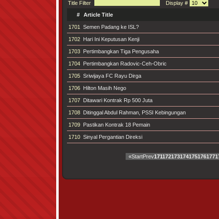
Title Filter
Display #
#
Article Title
1701
Semen Padang ke ISL?
1702
Hari Ini Keputusan Kenji
1703
Pertimbangkan Tiga Pengusaha
1704
Pertimbangkan Radovic-Ceh-Obric
1705
Sriwijaya FC Rayu Dirga
1706
Hilton Masih Nego
1707
Ditawari Kontrak Rp 500 Juta
1708
Ditinggal Abdul Rahman, PSSI Kebingungan
1709
Pastikan Kontrak 18 Pemain
1710
Sinyal Pergantian Direksi
«
Start
Prev
171
172
173
174
175
176
177
1