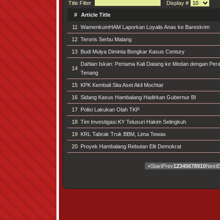
Title Filter
Display #
#
Article Title
11
WamenkumHAM Laporkan Loyalis Anas ke Bareskrim
12
Teroris Serbu Malang
13
Budi Mulya Diminta Bongkar Kasus Century
Dahlan Iskan: Pertama Kali Datang ke Medan dengan Per
14
Tenang
15
KPK Kembali Sita Aset Akil Mochtar
16
Sidang Kasus Hambalang Hadirkan Gubernur BI
17
Polisi Lakukan Olah TKP
18
Tim Investigasi KY Telusuri Hakim Selingkuh
19
KRL Tabrak Truk BBM, Lima Tewas
20
Proyek Hambalang Rebutan Elit Demokrat
«
Start
Prev
1
2
3
4
5
6
7
8
9
10
Next