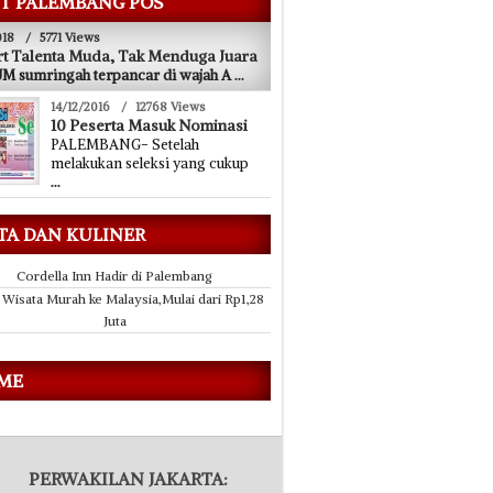
T PALEMBANG POS
018
/
5771 Views
t Talenta Muda, Tak Menduga Juara
 sumringah terpancar di wajah A
...
14/12/2016
/
12768 Views
10 Peserta Masuk Nominasi
PALEMBANG- Setelah
melakukan seleksi yang cukup
...
TA DAN KULINER
Cordella Inn Hadir di Palembang
 Wisata Murah ke Malaysia,Mulai dari Rp1,28
Juta
 ME
PERWAKILAN JAKARTA: