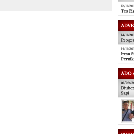
12/11/20
Tes Fi
ADVE
14/11/20
Progra
14/11/20
Irma S
Pernik
ADO 
01/09/2
Diuber
Sapi