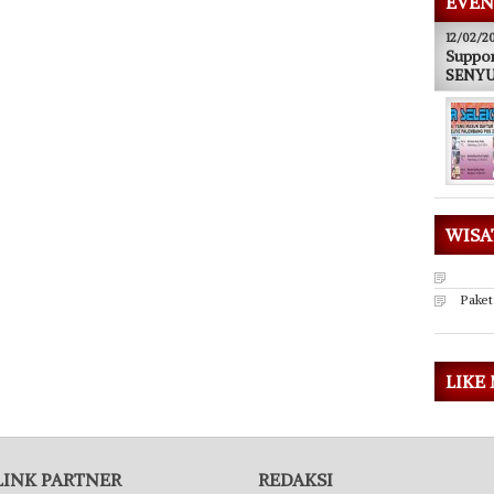
EVEN
12/02/2
Suppor
SENYUM
WISA
Paket
LIKE
LINK PARTNER
REDAKSI