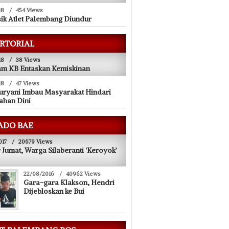
18
/
454 Views
sik Atlet Palembang Diundur
RTORIAL
18
/
38 Views
m KB Entaskan Kemiskinan
18
/
47 Views
uryani Imbau Masyarakat Hindari
ahan Dini
ADO BAE
017
/
20679 Views
 Jumat, Warga Silaberanti ‘Keroyok’
22/08/2016
/
40962 Views
Gara-gara Klakson, Hendri
Dijebloskan ke Bui