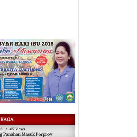
RAGA
18
/
477 Views
g Panahan Masuk Porprov