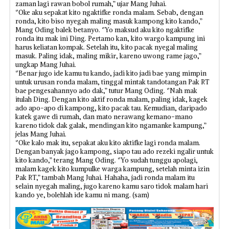
zaman lagi rawan bobol rumah,” ujar Mang Juhai.
‘’Oke aku sepakat kito ngaktifke ronda malam. Sebab, dengan
ronda, kito biso nyegah maling masuk kampong kito kando,”
Mang Oding balek betanyo. ‘’Yo maksud aku kito ngaktifke
ronda itu mak ini Ding. Pertamo kan, kito wargo kampung ini
harus keliatan kompak. Setelah itu, kito pacak nyegal maling
masuk. Paling idak, maling mikir, kareno uwong rame jago,”
ungkap Mang Juhai.
‘’Benar jugo ide kamu tu kando, jadi kito jadi bae yang mimpin
untuk urusan ronda malam, tinggal mintak tandotangan Pak RT
bae pengesahannyo ado dak,” tutur Mang Oding. ‘’Nah mak
itulah Ding. Dengan kito aktif ronda malam, paling idak, kagek
ado apo-apo di kampong, kito pacak tau. Kemudian, daripado
katek gawe di rumah, dan mato nerawang kemano-mano
kareno tidok dak galak, mendingan kito ngamanke kampung,”
jelas Mang Juhai.
‘’Oke kalo mak itu, sepakat aku kito aktifke lagi ronda malam.
Dengan banyak jago kampong, siapo tau ado rezeki ngalir untuk
kito kando,” terang Mang Oding. ‘’Yo sudah tunggu apolagi,
malam kagek kito kumpulke warga kampung, setelah minta izin
Pak RT,” tambah Mang Juhai. Hahaha, jadi ronda malam itu
selain nyegah maling, jugo kareno kamu saro tidok malam hari
kando ye, bolehlah ide kamu ni mang. (sam)