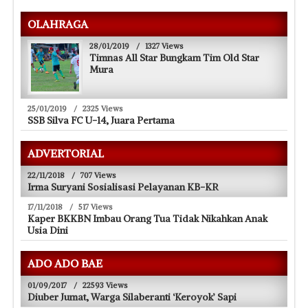
OLAHRAGA
28/01/2019
/
1327 Views
Timnas All Star Bungkam Tim Old Star
Mura
25/01/2019
/
2325 Views
SSB Silva FC U-14, Juara Pertama
ADVERTORIAL
22/11/2018
/
707 Views
Irma Suryani Sosialisasi Pelayanan KB-KR
17/11/2018
/
517 Views
Kaper BKKBN Imbau Orang Tua Tidak Nikahkan Anak
Usia Dini
ADO ADO BAE
01/09/2017
/
22593 Views
Diuber Jumat, Warga Silaberanti ‘Keroyok’ Sapi