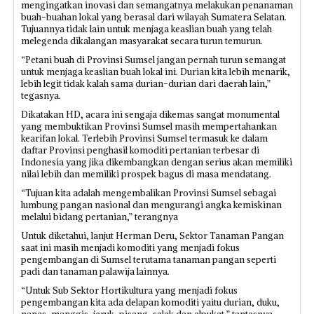
mengingatkan inovasi dan semangatnya melakukan penanaman
buah-buahan lokal yang berasal dari wilayah Sumatera Selatan.
Tujuannya tidak lain untuk menjaga keaslian buah yang telah
melegenda dikalangan masyarakat secara turun temurun.
“Petani buah di Provinsi Sumsel jangan pernah turun semangat
untuk menjaga keaslian buah lokal ini. Durian kita lebih menarik,
lebih legit tidak kalah sama durian-durian dari daerah lain,”
tegasnya.
Dikatakan HD, acara ini sengaja dikemas sangat monumental
yang membuktikan Provinsi Sumsel masih mempertahankan
kearifan lokal. Terlebih Provinsi Sumsel termasuk ke dalam
daftar Provinsi penghasil komoditi pertanian terbesar di
Indonesia yang jika dikembangkan dengan serius akan memiliki
nilai lebih dan memiliki prospek bagus di masa mendatang.
“Tujuan kita adalah mengembalikan Provinsi Sumsel sebagai
lumbung pangan nasional dan mengurangi angka kemiskinan
melalui bidang pertanian,” terangnya
Untuk diketahui, lanjut Herman Deru, Sektor Tanaman Pangan
saat ini masih menjadi komoditi yang menjadi fokus
pengembangan di Sumsel terutama tanaman pangan seperti
padi dan tanaman palawija lainnya.
“Untuk Sub Sektor Hortikultura yang menjadi fokus
pengembangan kita ada delapan komoditi yaitu durian, duku,