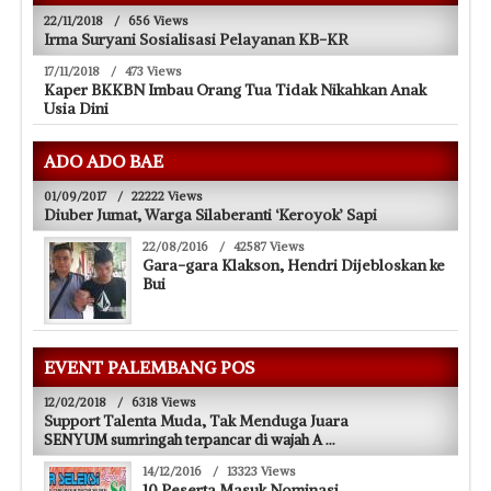
22/11/2018
/
656 Views
Irma Suryani Sosialisasi Pelayanan KB-KR
17/11/2018
/
473 Views
Kaper BKKBN Imbau Orang Tua Tidak Nikahkan Anak
Usia Dini
ADO ADO BAE
01/09/2017
/
22222 Views
Diuber Jumat, Warga Silaberanti ‘Keroyok’ Sapi
22/08/2016
/
42587 Views
Gara-gara Klakson, Hendri Dijebloskan ke
Bui
EVENT PALEMBANG POS
12/02/2018
/
6318 Views
Support Talenta Muda, Tak Menduga Juara
SENYUM sumringah terpancar di wajah A
...
14/12/2016
/
13323 Views
10 Peserta Masuk Nominasi