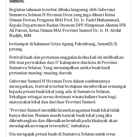
Sumsel.
Kegiatan tahunan tersebut dibuka langsung oleh Gubernur
Sumatera Selatan H Herman Deru yang juga dihairi Ketua
Umum Dewan Pengurus MAI Prof. Dr. Ir. Fadel Muhammad,
Kepala Departemen Badan Otonom DPP Himpunan Alumni IPB
Ali Patoni, Ketua Umum MAI Provinsi Sumsel Dr. Ir. H. Abdul
Nadjib, MM
bertampat di halaman Griya Agung Palembang, Jumat(11/1)
petang.
Festival buah dan pertanian unggulan kedua kali ini melibatkan
106 stan perwakilan dari 17 Kabupaten dan kota di Provinsi
Sumatera Selatan. Yang menampilkan aneka buah hasil
pertanian masing-masing daerah.
Gubernur Sumsel H Herman Deru dalam sambutannya
menegaskan, festival tersebut bertujuan memberikan semangat
kepada petani buah lokal yang ada di Sumatera Selatan.
Sekaligus sebagai arena destinasi wisata kuliner baru bagi
masyarakat lokal dan dari luar Provinsi Sumsel.
”Provinsi Sumsel memiliki keanekaragaman buah lokal tidak
hanya durian. Namun masih banyak buah lokal yang jika
dikembangkan dan dikenalkan kembali pada khalayak akan
mendapatkan tempat tersendiri,” imbuhnya.
Dia mengajak petani buah di Sumatera Selatan untuk terus