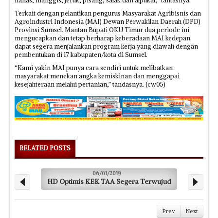
nanas, manggis, jeruk, pisang, salak dan alpukat,” tantasnya.
Terkait dengan pelantikan pengurus Masyarakat Agribisnis dan
Agroindustri Indonesia (MAI) Dewan Perwakilan Daerah (DPD)
Provinsi Sumsel. Mantan Bupati OKU Timur dua periode ini
mengucapkan dan tetap berharap keberadaan MAI kedepan
dapat segera menjalankan program kerja yang diawali dengan
pembentukan di 17 kabupaten/kota di Sumsel.
“Kami yakin MAI punya cara sendiri untuk melibatkan
masyarakat menekan angka kemiskinan dan menggapai
kesejahteraan melalui pertanian,” tandasnya. (cw05)
RELATED POSTS
06/01/2019
HD Optimis KEK TAA Segera Terwujud
H
Prev
Next