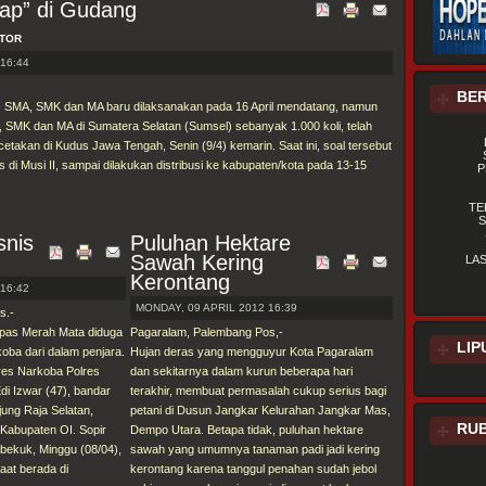
ap” di Gudang
ATOR
16:44
BER
) SMA, SMK dan MA baru dilaksanakan pada 16 April mendatang, namun
 SMK dan MA di Sumatera Selatan (Sumsel) sebanyak 1.000 koli, telah
cetakan di Kudus Jawa Tengah, Senin (9/4) kemarin. Saat ini, soal tersebut
 di Musi II, sampai dilakukan distribusi ke kabupaten/kota pada 13-15
P
TE
S
snis
Puluhan Hektare
Sawah Kering
LA
Kerontang
16:42
MONDAY, 09 APRIL 2012 16:39
s.-
Lapas Merah Mata diduga
Pagaralam, Palembang Pos,-
LIP
oba dari dalam penjara.
Hujan deras yang mengguyur Kota Pagaralam
tres Narkoba Polres
dan sekitarnya dalam kurun beberapa hari
di Izwar (47), bandar
terakhir, membuat permasalah cukup serius bagi
ung Raja Selatan,
petani di Dusun Jangkar Kelurahan Jangkar Mas,
RUB
Kabupaten OI. Sopir
Dempo Utara. Betapa tidak, puluhan hektare
ibekuk, Minggu (08/04),
sawah yang umumnya tanaman padi jadi kering
aat berada di
kerontang karena tanggul penahan sudah jebol