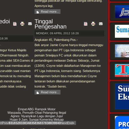
sehingga pasokan air menjadi sangat berkurang.
Apesnya lagi,
Read more...
edoi
Tinggal
Pengesahan
MONDAY, 09 APRIL 2012 16:26
16:36
Angkatan 45, Palembang Pos.-
–
Bek anyar Jamie Coyne hanya tinggal menunggu
egur Ketua Majelis
pengesahan dari PT Liga Indonesia sebagai
 Dharmawati Ningsih.
pemain Sriwijaya FC untuk diturunkan dalam
sma atlet SEA Games di
pertandingan melawan Deltras Sidoarjo, Jumat
Hakim saat membacakan
(13/04). Coyne telah didaftarkan Manajemen ke
azaruddin saat mantan
PT Liga Indonesia, kemarin siang. Sebelumnya
emokrat itu menuding
Manajemen belum bisa mendaftarkan Coyne
lah merekayasa
lantaran belum dilakukan penandatanganan
uddin tidak sedang
kontrak. “Sudah beres.
Read more...
Empat ABG Rampok Motor
Waspada, Pemutih-Obat Pelangsing Ilegal
Agnes: Nyanyikan Lagu dengan Jujur
Hujan 9 Jam, Sungai Komering Meluap
rt
Prev
831
832
833
834
835
836
837
838
839
840
Next
End
»