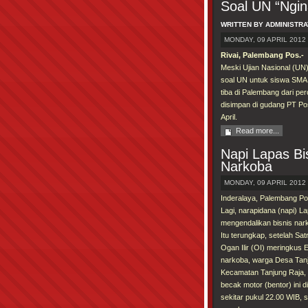
Soal UN “Ngin
WRITTEN BY ADMINISTR
MONDAY, 09 APRIL 2012 
Rivai, Palembang Pos.-
Meski Ujian Nasional (UN
soal UN untuk siswa SMA,
tiba di Palembang dari per
disimpan di gudang PT Pos
April.
Read more...
Napi Lapas Bi
Narkoba
MONDAY, 09 APRIL 2012 
Inderalaya, Palembang Po
Lagi, narapidana (napi) 
mengendalikan bisnis nark
Itu terungkap, setelah Sa
Ogan Ilir (OI) meringkus E
narkoba, warga Desa Tanj
Kecamatan Tanjung Raja, 
becak motor (bentor) ini d
sekitar pukul 22.00 WIB, s