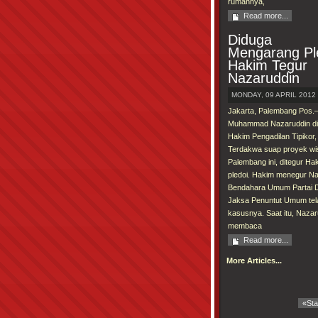
rumahnya,
Read more...
Diduga
Mengarang Pl
Hakim Tegur
Nazaruddin
MONDAY, 09 APRIL 2012 
Jakarta, Palembang Pos.
Muhammad Nazaruddin dit
Hakim Pengadilan Tipikor,
Terdakwa suap proyek wi
Palembang ini, ditegur 
pledoi. Hakim menegur N
Bendahara Umum Partai D
Jaksa Penuntut Umum te
kasusnya. Saat itu, Nazar
membaca
Read more...
More Articles...
«
Sta