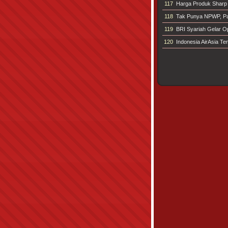
117
Harga Produk Sharp
118
Tak Punya NPWP, Paj
119
BRI Syariah Gelar Op
120
Indonesia AirAsia T