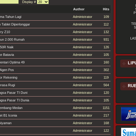
Display #
Author
Hits
P
ma Tahun Lagi
Administrator
109
TE
n Tablet Diperlonggar
Administrator
112
S
rry Z10
Administrator
132
LA
gun 2.000 Rumah
Administrator
931
50R Naik
Administrator
126
te Batavia
Administrator
105
entari Optima 49
Administrator
160
LIP
 Agen Pos
Administrator
302
or Rekening
Administrator
119
erasa Rugi
Administrator
564
RUB
gsa Pasar TI Duni
Administrator
120
gsa Pasar TI Dunia
Administrator
105
alembang-Medan
Administrator
1151
t B1 Iconia
Administrator
217
n Nyaman
Administrator
168
Administrator
122