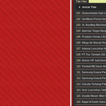
Title Filter
#
Article Title
101
Swasembada Sapi Li
102
Sertifikasi Ponsel da
103
XL Bundling Blackbe
104
Apernas Target Ban
105
Produksi Honda CB1
106
Wings Air Masuki Ru
107
Indosat Luncurkan M
108
PT Pos Tambah 200
109
Nomor HP Jadi Nom
110
Pembeli BB Davis M
111
Samsung Kuasai Pan
112
Samsung Kuasai Pan
113
Garuda Terbangi P
114
Acer Luncurkan Table
115
Double Blower Biki
116
Bagai di Kutub Utara