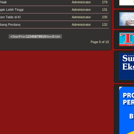
 Naik
Administrator
279
ak Lebih Tinggi
Administrator
131
en Table di KI
Administrator
235
erbang Perdana
Administrator
132
«
Start
Prev
1
2
3
4
5
6
7
8
9
10
Next
End
»
Page 6 of 10