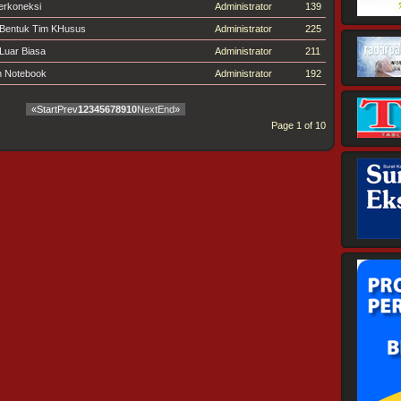
erkoneksi
Administrator
139
Bentuk Tim KHusus
Administrator
225
Luar Biasa
Administrator
211
n Notebook
Administrator
192
«
Start
Prev
1
2
3
4
5
6
7
8
9
10
Next
End
»
Page 1 of 10