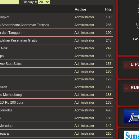
Display #
Author
Hits
P
ingkat
Administrator
190
TE
ian Smartphone Andromax Terbaru
Administrator
236
S
rit dan Tangguh
Administrator
190
LA
dirkan Kesehatan Gratis
Administrator
245
 Naik
Administrator
247
pal
Administrator
155
One Stop Sales
Administrator
167
LIP
Administrator
170
Administrator
179
Murah
Administrator
142
RUB
rus Membubung
Administrator
183
ED Rp 200 Juta
Administrator
163
Berkelas
Administrator
498
m
Administrator
186
 Meredup
Administrator
142
Negara
Administrator
210