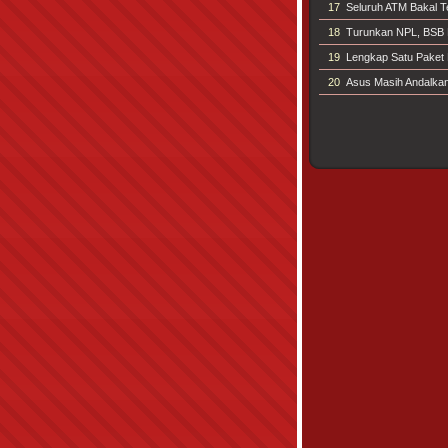
17
Seluruh ATM Bakal T
18
Turunkan NPL, BSB 
19
Lengkap Satu Paket 
20
Asus Masih Andalka