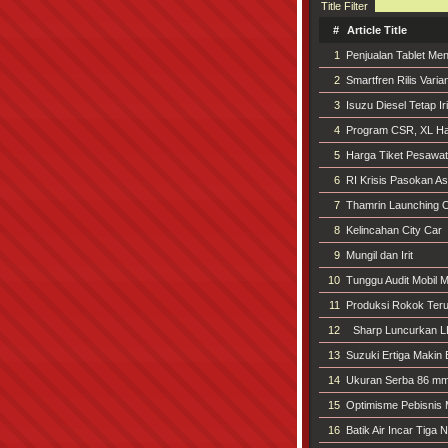
Title Filter
#
Article Title
1
Penjualan Tablet Men
2
Smartfren Rilis Var
3
Isuzu Diesel Tetap I
4
Program CSR, XL Ha
5
Harga Tiket Pesawat
6
RI Krisis Pasokan As
7
Thamrin Launching 
8
Kelincahan City Car
9
Mungil dan Irit
10
Tunggu Audit Mobil 
11
Produksi Rokok Te
12
Sharp Luncurkan L
13
Suzuki Ertiga Makin 
14
Ukuran Serba 86 m
15
Optimisme Pebisnis
16
Batik Air Incar Tiga 