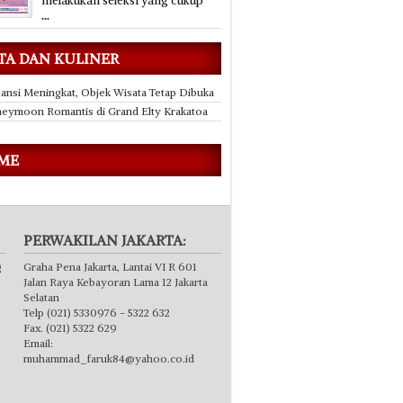
melakukan seleksi yang cukup
...
TA DAN KULINER
ansi Meningkat, Objek Wisata Tetap Dibuka
eymoon Romantis di Grand Elty Krakatoa
 ME
PERWAKILAN JAKARTA:
g
Graha Pena Jakarta, Lantai VI R 601
Jalan Raya Kebayoran Lama 12 Jakarta
Selatan
Telp (021) 5330976 - 5322 632
Fax. (021) 5322 629
Email:
muhammad_faruk84@yahoo.co.id