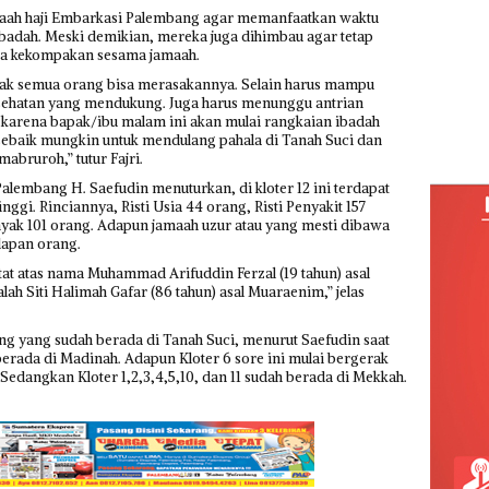
aah haji Embarkasi Palembang agar memanfaatkan waktu
ibadah. Meski demikian, mereka juga dihimbau agar tetap
erta kekompakan sesama jamaah.
dak semua orang bisa merasakannya. Selain harus mampu
esehatan yang mendukung. Juga harus menunggu antrian
t karena bapak/ibu malam ini akan mulai rangkaian ibadah
sebaik mungkin untuk mendulang pahala di Tanah Suci dan
bruroh,” tutur Fajri.
lembang H. Saefudin menuturkan, di kloter 12 ini terdapat
ggi. Rinciannya, Risti Usia 44 orang, Risti Penyakit 157
anyak 101 orang. Adapun jamaah uzur atau yang mesti dibawa
lapan orang.
atat atas nama Muhammad Arifuddin Ferzal (19 tahun) asal
ah Siti Halimah Gafar (86 tahun) asal Muaraenim,” jelas
g yang sudah berada di Tanah Suci, menurut Saefudin saat
h berada di Madinah. Adapun Kloter 6 sore ini mulai bergerak
dangkan Kloter 1,2,3,4,5,10, dan 11 sudah berada di Mekkah.