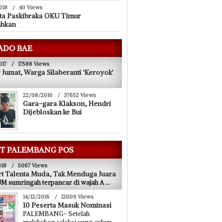
018
/
40 Views
ta Paskibraka OKU Timur
uhkan
ADO BAE
017
/
17588 Views
 Jumat, Warga Silaberanti ‘Keroyok’
22/08/2016
/
37652 Views
Gara-gara Klakson, Hendri
Dijebloskan ke Bui
T PALEMBANG POS
018
/
5067 Views
t Talenta Muda, Tak Menduga Juara
 sumringah terpancar di wajah A
...
14/12/2016
/
12009 Views
10 Peserta Masuk Nominasi
PALEMBANG- Setelah