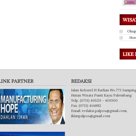
WISA
Okup
Hon
LIKE
LINK PARTNER
REDAKSI
Jalan Kolonel H Barlian No.773 Sampin
Hutan Wisata Punti Kayu Palembang
Telp. (0711) 416211 - 419300
Fax. (0711) 414882
Email:
redaksi.palpos@gmail.com
,
iklanpalpos@gmail.com