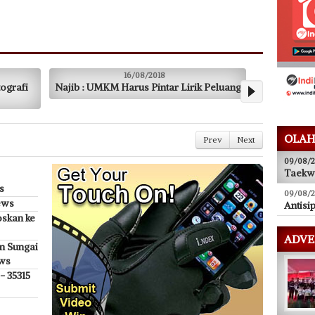
16/08/2018
16/08/2018
ib : UMKM Harus Pintar Lirik Peluang
Paskibraka Palembang
Prev
Next
OLAH
09/08/2
Taekw
s
09/08/2
ews
Antisip
oskan ke
ADVE
n Sungai
ews
- 35315