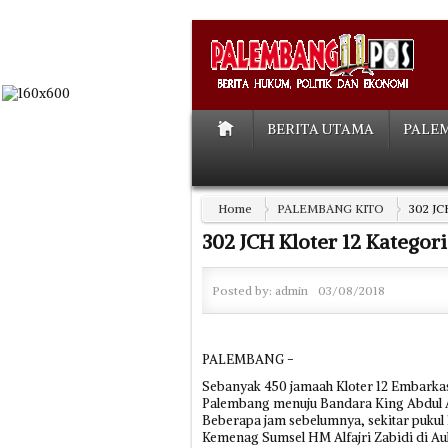
BERITA UTAMA
PALE
Home
PALEMBANG KITO
302 JCH
302 JCH Kloter 12 Kategori
Posted by:
admin
03/08/2018
PALEMBANG -
Sebanyak 450 jamaah Kloter 12 Embarka
Palembang menuju Bandara King Abdul Az
Beberapa jam sebelumnya, sekitar pukul 
Kemenag Sumsel HM Alfajri Zabidi di Au