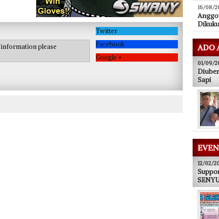
16/08/2
Anggo
Dikuk
Twitter
Facebook
e information please
ADO 
Google +
01/09/2
Diuber
Sapi
EVEN
12/02/2
Suppor
SENYUM