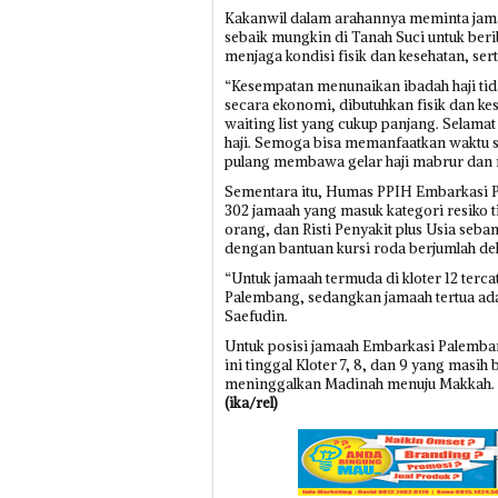
Kakanwil dalam arahannya meminta jam
sebaik mungkin di Tanah Suci untuk ber
menjaga kondisi fisik dan kesehatan, s
“Kesempatan menunaikan ibadah haji ti
secara ekonomi, dibutuhkan fisik dan k
waiting list yang cukup panjang. Selama
haji. Semoga bisa memanfaatkan waktu 
pulang membawa gelar haji mabrur dan ma
Sementara itu, Humas PPIH Embarkasi Pa
302 jamaah yang masuk kategori resiko tin
orang, dan Risti Penyakit plus Usia seb
dengan bantuan kursi roda berjumlah de
“Untuk jamaah termuda di kloter 12 terc
Palembang, sedangkan jamaah tertua adal
Saefudin.
Untuk posisi jamaah Embarkasi Palemban
ini tinggal Kloter 7, 8, dan 9 yang masi
meninggalkan Madinah menuju Makkah. Se
(ika/rel)