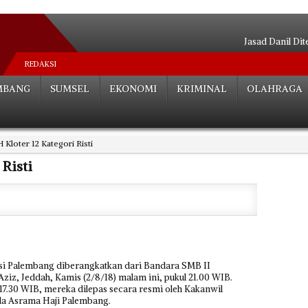
Jasad Danil Di
Barisan SMAN 3 Dise
REDAKSI
Maling 1 Kg Beras 
MBANG
SUMSEL
EKONOMI
KRIMINAL
OLAHRAGA
BPK Pe
Alfajri Zabidi Pi
Rumah Bik Ija
 Kloter 12 Kategori Risti
Diduga Hisap Aibo
Irma : Masyara
 Risti
Warga Rambang Dang
Polres Banyuasin 
si Palembang diberangkatkan dari Bandara SMB II
iz, Jeddah, Kamis (2/8/18) malam ini, pukul 21.00 WIB.
17.30 WIB, mereka dilepas secara resmi oleh Kakanwil
la Asrama Haji Palembang.