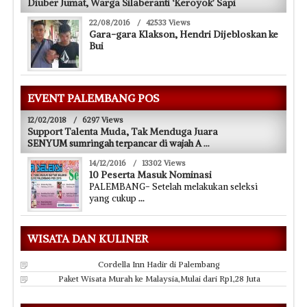
Diuber Jumat, Warga Silaberanti ‘Keroyok’ Sapi
22/08/2016
/
42533 Views
Gara-gara Klakson, Hendri Dijebloskan ke
Bui
EVENT PALEMBANG POS
12/02/2018
/
6297 Views
Support Talenta Muda, Tak Menduga Juara
SENYUM sumringah terpancar di wajah A
...
14/12/2016
/
13302 Views
10 Peserta Masuk Nominasi
PALEMBANG- Setelah melakukan seleksi
yang cukup
...
WISATA DAN KULINER
Cordella Inn Hadir di Palembang
Paket Wisata Murah ke Malaysia,Mulai dari Rp1,28 Juta