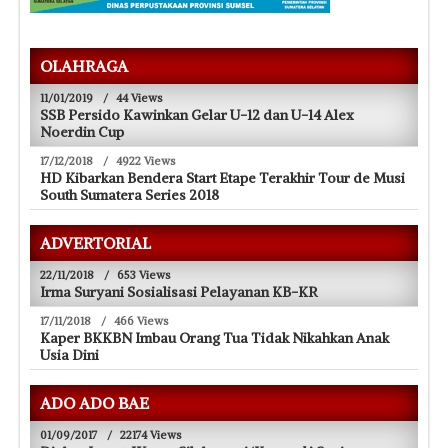
OLAHRAGA
11/01/2019
/
44 Views
SSB Persido Kawinkan Gelar U-12 dan U-14 Alex
Noerdin Cup
17/12/2018
/
4922 Views
HD Kibarkan Bendera Start Etape Terakhir Tour de Musi
South Sumatera Series 2018
ADVERTORIAL
22/11/2018
/
653 Views
Irma Suryani Sosialisasi Pelayanan KB-KR
17/11/2018
/
466 Views
Kaper BKKBN Imbau Orang Tua Tidak Nikahkan Anak
Usia Dini
ADO ADO BAE
01/09/2017
/
22174 Views