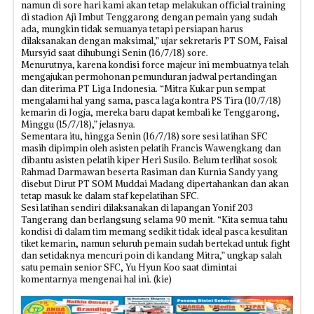
namun di sore hari kami akan tetap melakukan official training
di stadion Aji Imbut Tenggarong dengan pemain yang sudah
ada, mungkin tidak semuanya tetapi persiapan harus
dilaksanakan dengan maksimal,” ujar sekretaris PT SOM, Faisal
Mursyid saat dihubungi Senin (16/7/18) sore.
Menurutnya, karena kondisi force majeur ini membuatnya telah
mengajukan permohonan pemunduran jadwal pertandingan
dan diterima PT Liga Indonesia. “Mitra Kukar pun sempat
mengalami hal yang sama, pasca laga kontra PS Tira (10/7/18)
kemarin di Jogja, mereka baru dapat kembali ke Tenggarong,
Minggu (15/7/18),” jelasnya.
Sementara itu, hingga Senin (16/7/18) sore sesi latihan SFC
masih dipimpin oleh asisten pelatih Francis Wawengkang dan
dibantu asisten pelatih kiper Heri Susilo. Belum terlihat sosok
Rahmad Darmawan beserta Rasiman dan Kurnia Sandy yang
disebut Dirut PT SOM Muddai Madang dipertahankan dan akan
tetap masuk ke dalam staf kepelatihan SFC.
Sesi latihan sendiri dilaksanakan di lapangan Yonif 203
Tangerang dan berlangsung selama 90 menit. “Kita semua tahu
kondisi di dalam tim memang sedikit tidak ideal pasca kesulitan
tiket kemarin, namun seluruh pemain sudah bertekad untuk fight
dan setidaknya mencuri poin di kandang Mitra,” ungkap salah
satu pemain senior SFC, Yu Hyun Koo saat dimintai
komentarnya mengenai hal ini. (kie)