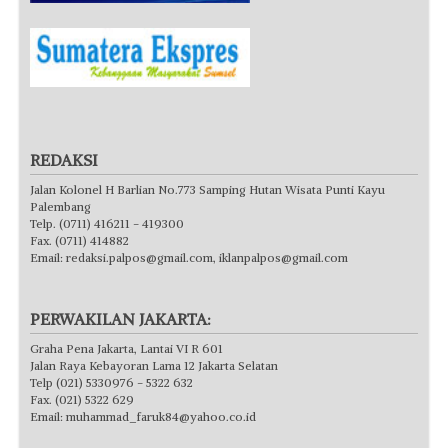
REDAKSI
Jalan Kolonel H Barlian No.773 Samping Hutan Wisata Punti Kayu
Palembang
Telp. (0711) 416211 - 419300
Fax. (0711) 414882
Email:
redaksi.palpos@gmail.com
,
iklanpalpos@gmail.com
PERWAKILAN JAKARTA:
Graha Pena Jakarta, Lantai VI R 601
Jalan Raya Kebayoran Lama 12 Jakarta Selatan
Telp (021) 5330976 - 5322 632
Fax. (021) 5322 629
Email:
muhammad_faruk84@yahoo.co.id