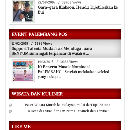
22/08/2016
/
39469 Views
Gara-gara Klakson, Hendri Dijebloskan ke
Bui
EVENT PALEMBANG POS
12/02/2018
/
5384 Views
Support Talenta Muda, Tak Menduga Juara
SENYUM sumringah terpancar di wajah A
...
14/12/2016
/
12332 Views
10 Peserta Masuk Nominasi
PALEMBANG- Setelah melakukan seleksi
yang cukup
...
WISATA DAN KULINER
Paket Wisata Murah ke Malaysia,Mulai dari Rp1,28 Juta
10 Kota di Dunia dengan Nama Teraneh dan Terunik
LIKE ME