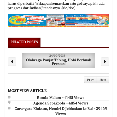
harus diperbaiki. Walaupun kemasukan satu gol saya pikir ada
progress dari latihan,” tandasnya. (kie/dbs)
RELATED POSTS
24/09/2018
Olahraga Panjat Tebing, Hobi Berbuah
Prestasi
Prev
Next
MOST VIEW ARTICLE
Ronda Malam - 41481 Views
Agenda Sepakbola - 41154 Views
Gara-gara Klakson, Hendri Dijebloskan ke Bui - 39469
Views