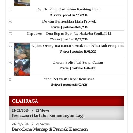
Cap Go Meh, Kurbankan Kambing Hitam
20 views
|
posted on 19/02/2016
Dewan Berhentilah Main Proyek
18 views
|
posted on 06/01/2016
Kapolres – Dua Bupati Buat Jus Narkoba Senilai 1 M
17 views
|
posted on 20/02/2016
Kejam, Orang Tua Rantai 4 Anak dan Paksa Jadi Pengemis
17 views
|
posted on 18/02/2016
Oknum Polisi Jual Senpi Curian
17 views
|
posted on 18/02/2016
Yang Perawan Dapat Beasiswa
16 views
|
posted on 10/02/2016
OLAHRAGA
21/02/2016
/
22 Views
Nerazzurri ke Jalur Kemenangan Lagi
21/02/2016
/
22 Views
Barcelona Mantap di Puncak Klasemen