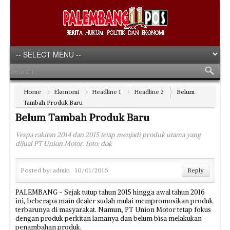
Home
Ekonomi
Headline 1
Headline 2
Belum
Tambah Produk Baru
Belum Tambah Produk Baru
Vespa rakitan 2014 dan 2015 tetap menjadi produk utama yang
dijual PT Union Motor. foto: dok
Posted by:
admin
10/01/2016
Reply
PALEMBANG - Sejak tutup tahun 2015 hingga awal tahun 2016
ini, beberapa main dealer sudah mulai mempromosikan produk
terbarunya di masyarakat. Namun, PT Union Motor tetap fokus
dengan produk perkitan lamanya dan belum bisa melakukan
penambahan produk.