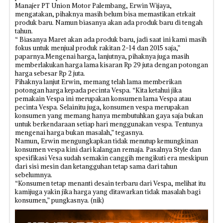
Manajer PT Union Motor Palembang, Erwin Wijaya,
mengatakan, pihaknya masih belum bisa memastikan etrkait
produk baru. Namun biasanya akan ada produk baru di tengah
tahun.
“ Biasanya Maret akan ada produk baru, jadi saat ini kami masih
fokus untuk menjual produk rakitan 2-14 dan 2015 saja,”
paparnya.Mengenai harga, lanjutnya, pihaknya juga masih
memberlakukan harga lama kisaran Rp 29 juta dengan potongan
harga sebesar Rp 2 juta.
Pihaknya lanjut Erwin, memang telah lama memberikan
potongan harga kepada pecinta Vespa. “Kita ketahui jika
pemakain Vespa ini merupakan konsumen lama Vespa atau
pecinta Vespa. Selainitu juga, konsumen vespa merupakan
konsumen yang memang hanya membutuhkan gaya saja bukan
untuk berkendaraan setiap hari menggunakan vespa. Tentunya
mengenai harga bukan masalah,” tegasnya.
Namun, Erwin mengungkapkan tidak menutup kemungkinan
konsumen vespa kini dari kalangan remaja. Pasalnya Style dan
spesifikasi Vesa sudah semakin canggih mengikuti era meskipun
dari sisi mesin dan ketangguhan tetap sama dari tahun
sebelumnya.
“Konsumen tetap menanti desain terbaru dari Vespa, melihat itu
kamijuga yakin jika harga yang ditawarkan tidak masalah bagi
konsumen,” pungkasnya. (nik)