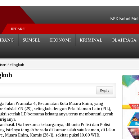
BPK Bobol Mobi
Anggota Dewan 
REDAKSI
Ciduk B
MBANG
SUMSEL
EKONOMI
KRIMINAL
OLAHRAGA
Oknum Guru 
Truk Ekspedisi Takut M
Pencuri Mobil
stri Selingkuh
Warga Hadang
Tiga Mobil Tert
gkuh
Mobil Dewan OKU
Nekat Bongkar Sekola
Reply
ga Jalan Pramuka 4, Kecamatan Kota Muara Enim, yang
berinisial YN (29), selingkuh dengan Pria Idaman Lain (PIL),
ukti setelah LD bersama keluarganya terus membuntuti gerak-
uriganya.
hasil. Dia bersama keluarganya, dibantu Polisi dan Polisi
g istrinya tengah berada di kamar salah satu losmen, di Jalan
, Muara Enim, Kamis (28/1), sekitar pukul 10.00 WIB.