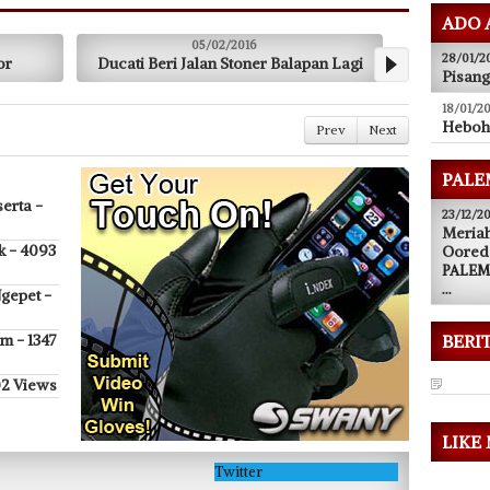
ADO 
/2016
05/02/2016
28/01/2
Stoner Balapan Lagi
OKI Bantah KLB, Lubuk Linggau Aktifkan
Pisan
Fooging
18/01/2
Heboh
Prev
Next
PALE
23/12/20
erta -
Meriah
Oored
k - 4093
PALEMB
...
gepet -
BERI
m - 1347
02 Views
LIKE
Twitter