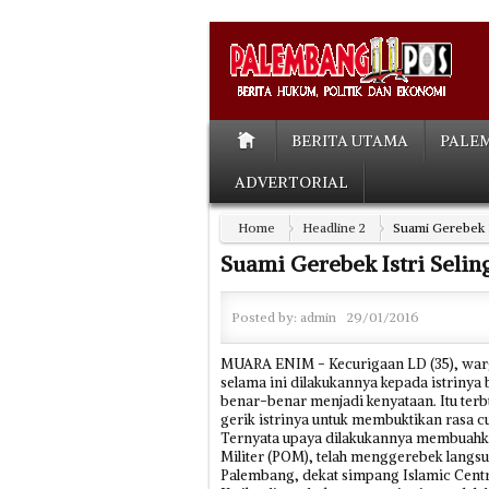
BERITA UTAMA
PALE
ADVERTORIAL
Home
Headline 2
Suami Gerebek I
Suami Gerebek Istri Selin
Posted by:
admin
29/01/2016
MUARA ENIM - Kecurigaan LD (35), war
selama ini dilakukannya kepada istrinya 
benar-benar menjadi kenyataan. Itu terb
gerik istrinya untuk membuktikan rasa c
Ternyata upaya dilakukannya membuahkan 
Militer (POM), telah menggerebek langsun
Palembang, dekat simpang Islamic Centre