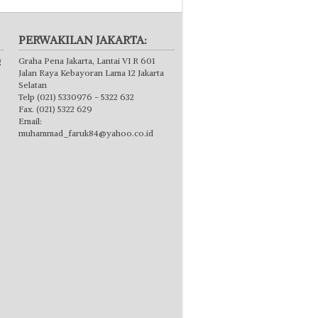
PERWAKILAN JAKARTA:
g
Graha Pena Jakarta, Lantai VI R 601
Jalan Raya Kebayoran Lama 12 Jakarta
Selatan
Telp (021) 5330976 - 5322 632
Fax. (021) 5322 629
Email:
muhammad_faruk84@yahoo.co.id