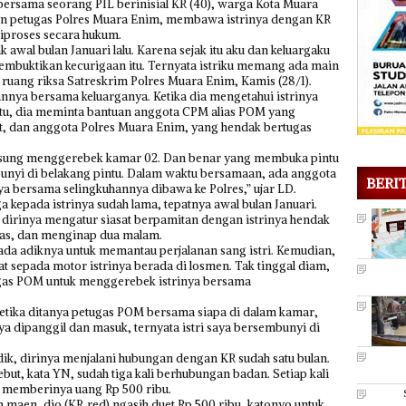
h bersama seorang PIL berinisial KR (40), warga Kota Muara
uan petugas Polres Muara Enim, membawa istrinya dengan KR
diproses secara hukum.
ak awal bulan Januari lalu. Karena sejak itu aku dan keluargaku
embuktikan kecurigaan itu. Ternyata istriku memang ada main
di ruang riksa Satreskrim Polres Muara Enim, Kamis (28/1).
nnya bersama keluarganya. Ketika dia mengetahui istrinya
 itu, dia meminta bantuan anggota CPM alias POM yang
ut, dan anggota Polres Muara Enim, yang hendak bertugas
ngsung menggerebek kamar 02. Dan benar yang membuka pintu
bunyi di belakang pintu. Dalam waktu bersamaan, ada anggota
BERI
aya bersama selingkuhannya dibawa ke Polres,” ujar LD.
 kepada istrinya sudah lama, tepatnya awal bulan Januari.
 dirinya mengatur siasat berpamitan dengan istrinya hendak
as, dan menginap dua malam.
ada adiknya untuk memantau perjalanan sang istri. Kemudian,
t sepada motor istrinya berada di losmen. Tak tinggal diam,
gas POM untuk menggerebek istrinya bersama
 Ketika ditanya petugas POM bersama siapa di dalam kamar,
a dipanggil dan masuk, ternyata istri saya bersembunyi di
k, dirinya menjalani hubungan dengan KR sudah satu bulan.
ut, kata YN, sudah tiga kali berhubungan badan. Setiap kali
R memberinya uang Rp 500 ribu.
maen, dio (KR,red) ngasih duet Rp 500 ribu, katonyo untuk