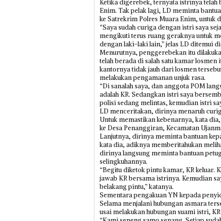
Ketika digerebek, ternyata istrinya tela
Enim. Tak pelak lagi, LD meminta bant
ke Satrekrim Polres Muara Enim, untuk 
‘’Saya sudah curiga dengan istri saya sej
mengikuti terus ruang geraknya untuk m
dengan laki-laki lain,” jelas LD ditemui 
Menurutnya, penggerebekan itu dilakuka
telah berada di salah satu kamar losmen
kantornya tidak jauh dari losmen terseb
melakukan pengamanan unjuk rasa.
“Di sanalah saya, dan anggota POM la
adalah KR. Sedangkan istri saya bersem
polisi sedang melintas, kemudian istri s
LD menceritakan, dirinya menaruh curiga
Untuk memastikan kebenarnya, kata dia,
ke Desa Penanggiran, Kecamatan Ujanm
Lanjutnya, dirinya meminta bantuan kep
kata dia, adiknya memberitahukan meliha
dirinya langsung meminta bantuan petu
selingkuhannya.
“Begitu diketok pintu kamar, KR keluar.
jawab KR bersama istrinya. Kemudian say
belakang pintu,” katanya.
Sementara pengakuan YN kepada penyidi
Selama menjalani hubungan asmara terseb
usai melakukan hubungan suami istri, K
“Kami seneng samo senang. Setiap sudah 