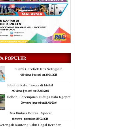
TA POPULER
Suami Gerebek Istri Selingkuh
433 views
|
posted on 29/01/2016
Ribut di Kafe, Tewas di Mobil
190 views
|
posted on 05/02/2016
Heboh, Perempuan Diduga Babi Ngepet
70 views
|
posted on 18/01/2016
Dua Bintara Polres Dipecat
68 views
|
posted on 05/02/2016
Setengah Kantong Sabu Gagal Beredar