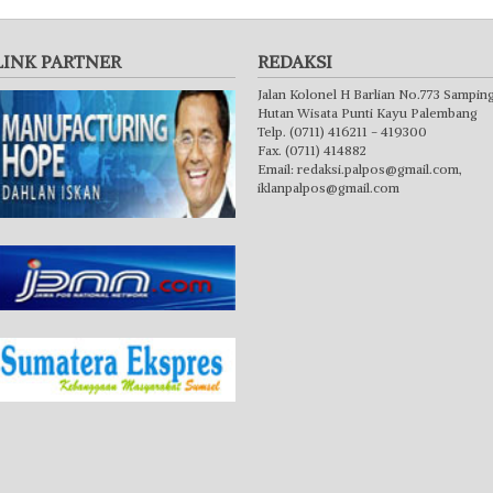
LINK PARTNER
REDAKSI
Jalan Kolonel H Barlian No.773 Sampin
Hutan Wisata Punti Kayu Palembang
Telp. (0711) 416211 - 419300
Fax. (0711) 414882
Email:
redaksi.palpos@gmail.com
,
iklanpalpos@gmail.com