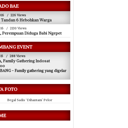
ADO BAE
05/02/2016
06/02
016
/
226 Views
Penjual Batu Akik Bangkit Kembali
Tembak Begal Mot
g Tandan 6 Hebohkan Warga
016
/
2130 Views
, Perempuan Diduga Babi Ngepet
MBANG EVENT
15
/
288 Views
, Family Gathering Indosat
oo
ANG - Family gathering yang digelar
TA FOTO
Begal Sadis ‘Dihantam’ Pelor
 ME