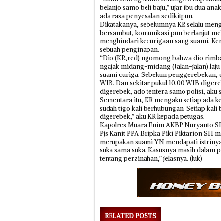
belanjo samo beli baju,” ujar ibu dua ana
ada rasa penyesalan sedikitpun.
Dikatakanya, sebelumnya KR selalu men
bersambut, komunikasi pun berlanjut me
menghindari kecurigaan sang suami. Kem
sebuah penginapan.
“Dio (KR,red) ngomong bahwa dio rimban
ngajak midang-midang (Jalan-jalan) laju 
suami curiga. Sebelum penggerebekan, d
WIB. Dan sekitar pukul 10.00 WIB digere
digerebek, ado tentera samo polisi, aku s
Sementara itu, KR mengaku setiap ada 
sudah tigo kali berhubungan. Setiap kal
digerebek,” aku KR kepada petugas.
Kapolres Muara Enim AKBP Nuryanto SIk,
Pjs Kanit PPA Bripka Piki Piktarion SH
merupakan suami YN mendapati istriny
suka sama suka. Kasusnya masih dalam p
tentang perzinahan,” jelasnya. (luk)
RELATED POSTS