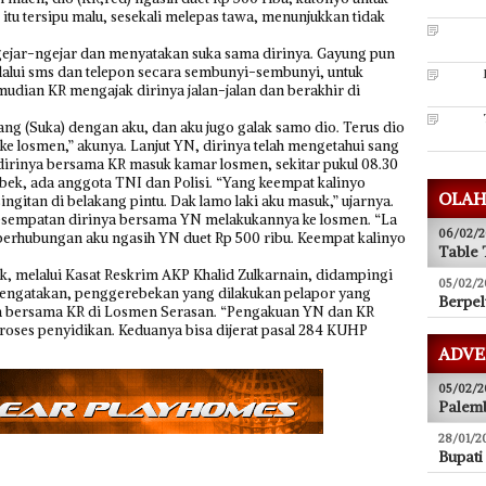
k itu tersipu malu, sesekali melepas tawa, menunjukkan tidak
gejar-ngejar dan menyatakan suka sama dirinya. Gayung pun
lalui sms dan telepon secara sembunyi-sembunyi, untuk
udian KR mengajak dirinya jalan-jalan dan berakhir di
g (Suka) dengan aku, dan aku jugo galak samo dio. Terus dio
ke losmen,” akunya. Lanjut YN, dirinya telah mengetahui sang
irinya bersama KR masuk kamar losmen, sekitar pukul 08.30
bek, ada anggota TNI dan Polisi. “Yang keempat kalinyo
OLAH
ingitan di belakang pintu. Dak lamo laki aku masuk,” ujarnya.
kesempatan dirinya bersama YN melakukannya ke losmen. “La
06/02/2
i berhubungan aku ngasih YN duet Rp 500 ribu. Keempat kalinyo
Table 
 melalui Kasat Reskrim AKP Khalid Zulkarnain, didampingi
05/02/2
 mengatakan, penggerebekan yang dilakukan pelapor yang
Berpel
a bersama KR di Losmen Serasan. “Pengakuan YN dan KR
roses penyidikan. Keduanya bisa dijerat pasal 284 KUHP
ADVE
05/02/2
Palemb
28/01/2
Bupati