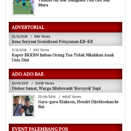
Mura
ADVERTORIAL
22/11/2018
/
883 Views
Irma Suryani Sosialisasi Pelayanan KB-KR
17/11/2018
/
652 Views
Kaper BKKBN Imbau Orang Tua Tidak Nikahkan Anak
Usia Dini
ADO ADO BAE
01/09/2017
/
23918 Views
Diuber Jumat, Warga Silaberanti ‘Keroyok’ Sapi
22/08/2016
/
44347 Views
Gara-gara Klakson, Hendri Dijebloskan ke
Bui
EVENT PALEMBANG POS