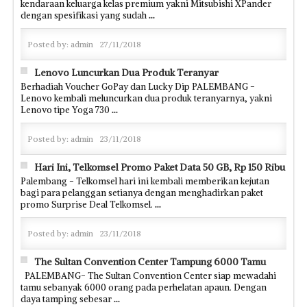
kendaraan keluarga kelas premium yakni Mitsubishi XPander
dengan spesifikasi yang sudah
...
Posted by:
admin
27/11/2018
Lenovo Luncurkan Dua Produk Teranyar
Berhadiah Voucher GoPay dan Lucky Dip PALEMBANG -
Lenovo kembali meluncurkan dua produk teranyarnya, yakni
Lenovo tipe Yoga 730
...
Posted by:
admin
23/11/2018
Hari Ini, Telkomsel Promo Paket Data 50 GB, Rp 150 Ribu
Palembang - Telkomsel hari ini kembali memberikan kejutan
bagi para pelanggan setianya dengan menghadirkan paket
promo Surprise Deal Telkomsel.
...
Posted by:
admin
23/11/2018
The Sultan Convention Center Tampung 6000 Tamu
PALEMBANG- The Sultan Convention Center siap mewadahi
tamu sebanyak 6000 orang pada perhelatan apaun. Dengan
daya tamping sebesar
...