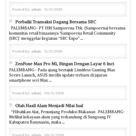
Posted by:
admin
12/11/2018
Perbaiki Transaksi Dagang Bersama SRC
PALEMBANG- PT HM Sampoerna Tbk. (Sampoerna) bersama
komunitas retail binaannya ‘Sampoerna Retail Community
(SRC)’ menggelar kegiatan “SRC Expo”
...
Posted by:
admin
12/11/2018
ZenFone Max Pro M1, Ringan Dengan Layar 6 Inci
PALEMBANG– Pada ajang bertajuk Limitless Gaming Max
Series Launch, ASUS merilis update terbaru di jajaran
smartphone seri Max
...
Posted by:
admin
09/11/2018
Olah Hasil Alam Menjadi Nilai Jual
*Hibahkan Alat, Penunjang Produksi Makanan PALEMBANG-
Melihat kekayaan alam yang terkandung di Sungsang IV
Kabupaten Banyuasin, maka
...
Posted by:
admin
09/11/2018