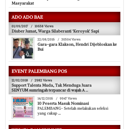
Masyarakat
ADO ADO BAE
01/09/2017
/
10658 Views
Diuber Jumat, Warga Silaberanti ‘Keroyok’ Sapi
22/08/2016
/
30504 Views
Gara-gara Klakson, Hendri Dijebloskan ke
Bui
EVENT PALEMBANG POS
12/02/2018
/
2982 Views
Support Talenta Muda, Tak Menduga Juara
SENYUM sumringah terpancar di wajah A
...
14/12/2016
/
9947 Views
10 Peserta Masuk Nominasi
PALEMBANG- Setelah melakukan seleksi
yang cukup
...