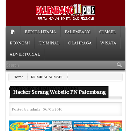
BERITA UTAMA
PALEMBANG
SUMSEL
EKONOMI
KRIMINAL
OLAHRAGA
WISATA
ADVERTORIAL
Home
KRIMINAL SUMSEL
CATEGORY: KRIMINAL SUMSEL
Hacker Serang Website PN Palembang
Posted by:
admin
06/01/2016