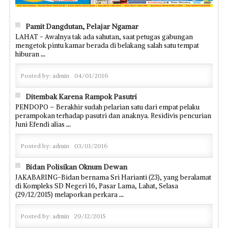
Pamit Dangdutan, Pelajar Ngamar
LAHAT - Awalnya tak ada sahutan, saat petugas gabungan
mengetok pintu kamar berada di belakang salah satu tempat
hiburan
...
Posted by:
admin
04/01/2016
Ditembak Karena Rampok Pasutri
PENDOPO – Berakhir sudah pelarian satu dari empat pelaku
perampokan terhadap pasutri dan anaknya. Residivis pencurian
Juni Efendi alias
...
Posted by:
admin
03/01/2016
Bidan Polisikan Oknum Dewan
JAKABARING-Bidan bernama Sri Harianti (23), yang beralamat
di Kompleks SD Negeri 16, Pasar Lama, Lahat, Selasa
(29/12/2015) melaporkan perkara
...
Posted by:
admin
29/12/2015