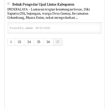
Bekuk Pengedar Upal Lintas Kabupaten
INDERALAYA - Lantaran tergiur keuntungan besar, Diki
Saputra (20), bujangan, warga Desa Gumay, Kecamatan
Gelumbang, Muara Enim, nekat mengedarkan
...
Posted by:
admin
18/12/2015
1
33
34
35
36
37