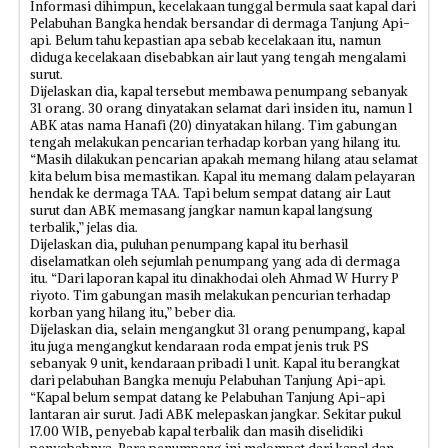
Informasi dihimpun, kecelakaan tunggal bermula saat kapal dari
Pelabuhan Bangka hendak bersandar di dermaga Tanjung Api-
api. Belum tahu kepastian apa sebab kecelakaan itu, namun
diduga kecelakaan disebabkan air laut yang tengah mengalami
surut.
Dijelaskan dia, kapal tersebut membawa penumpang sebanyak
31 orang. 30 orang dinyatakan selamat dari insiden itu, namun 1
ABK atas nama Hanafi (20) dinyatakan hilang. Tim gabungan
tengah melakukan pencarian terhadap korban yang hilang itu.
“Masih dilakukan pencarian apakah memang hilang atau selamat
kita belum bisa memastikan. Kapal itu memang dalam pelayaran
hendak ke dermaga TAA. Tapi belum sempat datang air Laut
surut dan ABK memasang jangkar namun kapal langsung
terbalik,” jelas dia.
Dijelaskan dia, puluhan penumpang kapal itu berhasil
diselamatkan oleh sejumlah penumpang yang ada di dermaga
itu. “Dari laporan kapal itu dinakhodai oleh Ahmad W Hurry P
riyoto. Tim gabungan masih melakukan pencurian terhadap
korban yang hilang itu,” beber dia.
Dijelaskan dia, selain mengangkut 31 orang penumpang, kapal
itu juga mengangkut kendaraan roda empat jenis truk PS
sebanyak 9 unit, kendaraan pribadi 1 unit. Kapal itu berangkat
dari pelabuhan Bangka menuju Pelabuhan Tanjung Api-api.
“Kapal belum sempat datang ke Pelabuhan Tanjung Api-api
lantaran air surut. Jadi ABK melepaskan jangkar. Sekitar pukul
17.00 WIB, penyebab kapal terbalik dan masih diselidiki