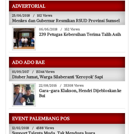
ADVERTORIAL
25/06/2018
/
102 Views
Menkes dan Gubernur Resmikan RSUD Provinsi Sumsel
06/06/2018
/
162 Views
239 Petugas Kebersihan Terima Talih Asih
ADO ADO BAE
01/09/2017
/
15344 Views
Diuber Jumat, Warga Silaberanti ‘Keroyok’ Sapi
22/08/2016
/
35308 Views
Gara-gara Klakson, Hendri Dijebloskan ke
Bui
EVENT PALEMBANG POS
12/02/2018
/
4588 Views
Support Talenta Muda, Tak Menduga Juara