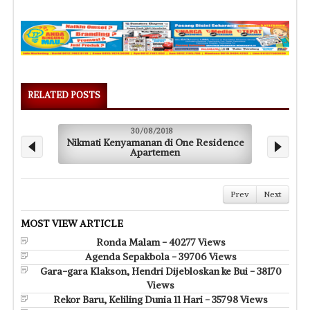
RELATED POSTS
30/08/2018
Nikmati Kenyamanan di One Residence
X
Apartemen
Prev
Next
MOST VIEW ARTICLE
Ronda Malam - 40277 Views
Agenda Sepakbola - 39706 Views
Gara-gara Klakson, Hendri Dijebloskan ke Bui - 38170
Views
Rekor Baru, Keliling Dunia 11 Hari - 35798 Views