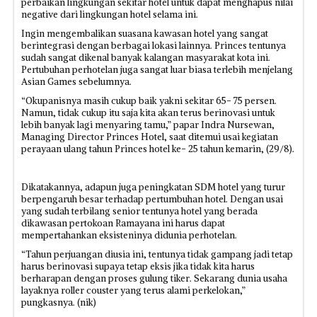
perbaikan lingkungan sekitar hotel untuk dapat menghapus nilai
negative dari lingkungan hotel selama ini.
Ingin mengembalikan suasana kawasan hotel yang sangat
berintegrasi dengan berbagai lokasi lainnya. Princes tentunya
sudah sangat dikenal banyak kalangan masyarakat kota ini.
Pertubuhan perhotelan juga sangat luar biasa terlebih menjelang
Asian Games sebelumnya.
“Okupanisnya masih cukup baik yakni sekitar 65- 75 persen.
Namun, tidak cukup itu saja kita akan terus berinovasi untuk
lebih banyak lagi menyaring tamu,” papar Indra Nursewan,
Managing Director Princes Hotel, saat ditemui usai kegiatan
perayaan ulang tahun Princes hotel ke- 25 tahun kemarin, (29/8).
Dikatakannya, adapun juga peningkatan SDM hotel yang turur
berpengaruh besar terhadap pertumbuhan hotel. Dengan usai
yang sudah terbilang senior tentunya hotel yang berada
dikawasan pertokoan Ramayana ini harus dapat
mempertahankan eksisteninya didunia perhotelan.
“Tahun perjuangan diusia ini, tentunya tidak gampang jadi tetap
harus berinovasi supaya tetap eksis jika tidak kita harus
berharapan dengan proses gulung tiker. Sekarang dunia usaha
layaknya roller couster yang terus alami perkelokan,”
pungkasnya. (nik)