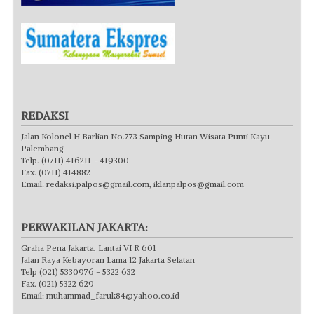
REDAKSI
Jalan Kolonel H Barlian No.773 Samping Hutan Wisata Punti Kayu
Palembang
Telp. (0711) 416211 - 419300
Fax. (0711) 414882
Email:
redaksi.palpos@gmail.com
,
iklanpalpos@gmail.com
PERWAKILAN JAKARTA:
Graha Pena Jakarta, Lantai VI R 601
Jalan Raya Kebayoran Lama 12 Jakarta Selatan
Telp (021) 5330976 - 5322 632
Fax. (021) 5322 629
Email:
muhammad_faruk84@yahoo.co.id