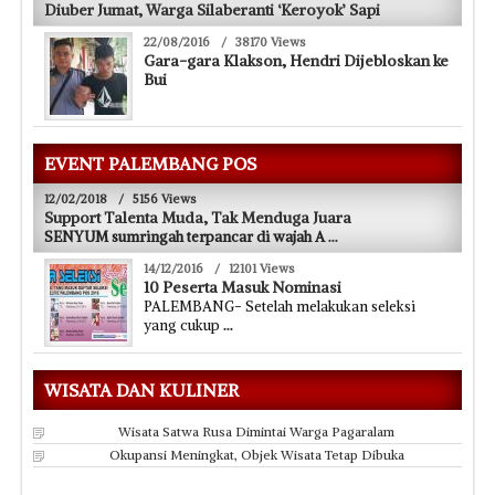
Diuber Jumat, Warga Silaberanti ‘Keroyok’ Sapi
22/08/2016
/
38170 Views
Gara-gara Klakson, Hendri Dijebloskan ke
Bui
EVENT PALEMBANG POS
12/02/2018
/
5156 Views
Support Talenta Muda, Tak Menduga Juara
SENYUM sumringah terpancar di wajah A
...
14/12/2016
/
12101 Views
10 Peserta Masuk Nominasi
PALEMBANG- Setelah melakukan seleksi
yang cukup
...
WISATA DAN KULINER
Wisata Satwa Rusa Dimintai Warga Pagaralam
Okupansi Meningkat, Objek Wisata Tetap Dibuka