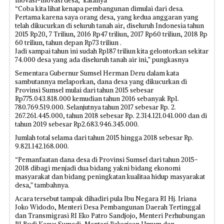
inovasi-inovasi desa,” katanya
“Coba kita lihat kenapa pembangunan dimulai dari desa.
Pertama karena saya orang desa, yang kedua anggaran yang
telah dikucurkan di seluruh tanah air, diseluruh Indonesia tahun
2015 Rp20, 7 Triliun, 2016 Rp47 triliun, 2017 Rp60 triliun, 2018 Rp
60 triliun, tahun depan Rp73 triliun .
Jadi sampai tahun ini sudah Rp187 triliun kita gelontorkan sekitar
74.000 desa yang ada diseluruh tanah air ini,” pungkasnya
Sementara Gubernur Sumsel Herman Deru dalam kata
sambutannya melaporkan, dana desa yang dikucurkan di
Provinsi Sumsel mulai dari tahun 2015 sebesar
Rp775.043.818.000 kemudian tahun 2016 sebanyak Rp1.
780.769.519.000. Selanjutnya tahun 2017 sebesar Rp. 2.
267.261.445.000, tahun 2018 sebesar Rp. 2.314.121.041.000 dan di
tahun 2019 sebesar Rp2.683.946.345.000.
Jumlah total selama dari tahun 2015 hingga 2018 sebesar Rp.
9.821.142.168.000.
“Pemanfaatan dana desa di Provinsi Sumsel dari tahun 2015-
2018 dibagi menjadi dua bidang yakni bidang ekonomi
masyarakat dan bidang peningkatan kualitaa hidup masyarakat
desa,” tambahnya.
Acara tersebut tampak dihadiri pula Ibu Negara RI Hj. Iriana
Joko Widodo, Menteri Desa Pembangunan Daerah Tertinggal
dan Transmigrasi RI Eko Patro Sandjojo, Menteri Perhubungan