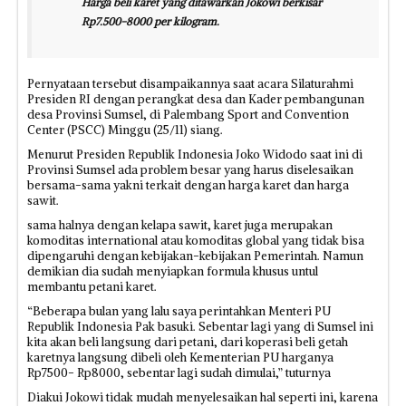
Harga beli karet yang ditawarkan Jokowi berkisar
Rp7.500-8000 per kilogram.
Pernyataan tersebut disampaikannya saat acara Silaturahmi
Presiden RI dengan perangkat desa dan Kader pembangunan
desa Provinsi Sumsel, di Palembang Sport and Convention
Center (PSCC) Minggu (25/11) siang.
Menurut Presiden Republik Indonesia Joko Widodo saat ini di
Provinsi Sumsel ada problem besar yang harus diselesaikan
bersama-sama yakni terkait dengan harga karet dan harga
sawit.
sama halnya dengan kelapa sawit, karet juga merupakan
komoditas international atau komoditas global yang tidak bisa
dipengaruhi dengan kebijakan-kebijakan Pemerintah. Namun
demikian dia sudah menyiapkan formula khusus untul
membantu petani karet.
“Beberapa bulan yang lalu saya perintahkan Menteri PU
Republik Indonesia Pak basuki. Sebentar lagi yang di Sumsel ini
kita akan beli langsung dari petani, dari koperasi beli getah
karetnya langsung dibeli oleh Kementerian PU harganya
Rp7500- Rp8000, sebentar lagi sudah dimulai,” tuturnya
Diakui Jokowi tidak mudah menyelesaikan hal seperti ini, karena