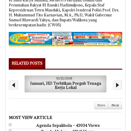
RI Budi Karya Sumadi, Menteri Pekerjaan Umum dan
Perumahan Rakyat RI Basuki Hadimuljono, Kepala Staf
Kepresidenan Teten Masduki, Kapolri Jenderal Polisi Prof. Drs.
H. Muhammad Tito Karnavian, M.A., Ph.D, Wakil Gubernur
Sumsel Mawardi Yahya, dan Bupati/Walikota yang
berkesempatan hadir. (CW05)
RELATED POSTS
01/12/2018
Januari, HD Terbitkan Pergub Tenaga
HD Taw
Kerja Lokal
Prev
Next
MOST VIEW ARTICLE
Agenda Sepakbola - 43934 Views