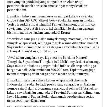
menyangkut produksi yang sangat besar. Akan tetapi
pemerintah sudah berusaha amat sangat menyelesaikan
persoalan ini.
Demikian halnya mengenai urusan minyak kelapa sawit atau
Crude Palm Oil ( CPO) diakui Jokowi bukanlah urusan mudah.
Terlebih sudah empat tahun ini Pemerintah mengurus minyak
sawit yang dicegat di Eropa, hal demikian berkaitan dengan
bisnis maupun penjualan yang ada di Eropa.
“Mereka di sana juga jualan minyak bunga matahari, kita jualan
minyak kelapa sawit, sehingga masuk kesana dihambat-hambat.
Saya sudah kirim tim berapa kali agar sawit kita diterima disana
sebanyak-banyaknya,” ungkapnya
“Awal tahun yang lalu saya juga ketemu Perdana Menteri
Tiongkok, Saya minta Tiongkok beli lebih banyak dari sekarang,
Saya minta tambahan agar produksi ini bisa diserap sehingga
harganya naik. Ada tambahan 500.000 ton. Tapi ternyata juga
belum mempengaruhi harga pasar secara baik,” tuturnya
Diuraikannya secara rinci, kebun kelapa sawit diseluruh
Indonesia ini sudah berada posisi yang sangat besar, bahkan
nomor satu di dunia. Luasannya mencapai sekitar 13 juta hektar
kelapa sawit baik itu yang ada di Provinsi Sumatera, Kalimantan,
Jawa Maupun di Papua. Sedangkan untuk produksinya setiap
tahun sebanyak 42 juta ton.