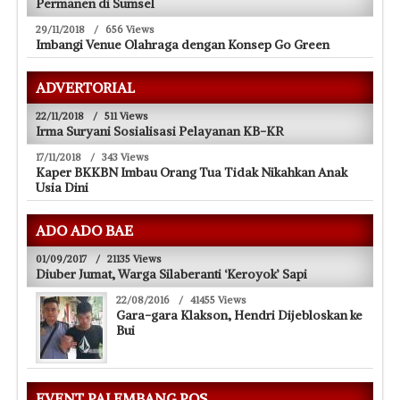
Permanen di Sumsel
29/11/2018
/
656 Views
Imbangi Venue Olahraga dengan Konsep Go Green
ADVERTORIAL
22/11/2018
/
511 Views
Irma Suryani Sosialisasi Pelayanan KB-KR
17/11/2018
/
343 Views
Kaper BKKBN Imbau Orang Tua Tidak Nikahkan Anak
Usia Dini
ADO ADO BAE
01/09/2017
/
21135 Views
Diuber Jumat, Warga Silaberanti ‘Keroyok’ Sapi
22/08/2016
/
41455 Views
Gara-gara Klakson, Hendri Dijebloskan ke
Bui
EVENT PALEMBANG POS