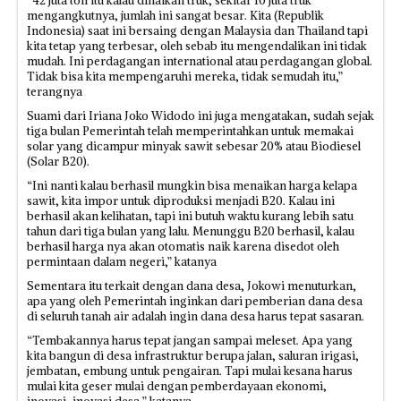
“42 juta ton itu kalau dinaikan truk, sekitar 10 juta truk
mengangkutnya, jumlah ini sangat besar. Kita (Republik
Indonesia) saat ini bersaing dengan Malaysia dan Thailand tapi
kita tetap yang terbesar, oleh sebab itu mengendalikan ini tidak
mudah. Ini perdagangan international atau perdagangan global.
Tidak bisa kita mempengaruhi mereka, tidak semudah itu,”
terangnya
Suami dari Iriana Joko Widodo ini juga mengatakan, sudah sejak
tiga bulan Pemerintah telah memperintahkan untuk memakai
solar yang dicampur minyak sawit sebesar 20% atau Biodiesel
(Solar B20).
“Ini nanti kalau berhasil mungkin bisa menaikan harga kelapa
sawit, kita impor untuk diproduksi menjadi B20. Kalau ini
berhasil akan kelihatan, tapi ini butuh waktu kurang lebih satu
tahun dari tiga bulan yang lalu. Menunggu B20 berhasil, kalau
berhasil harga nya akan otomatis naik karena disedot oleh
permintaan dalam negeri,” katanya
Sementara itu terkait dengan dana desa, Jokowi menuturkan,
apa yang oleh Pemerintah inginkan dari pemberian dana desa
di seluruh tanah air adalah ingin dana desa harus tepat sasaran.
“Tembakannya harus tepat jangan sampai meleset. Apa yang
kita bangun di desa infrastruktur berupa jalan, saluran irigasi,
jembatan, embung untuk pengairan. Tapi mulai kesana harus
mulai kita geser mulai dengan pemberdayaan ekonomi,