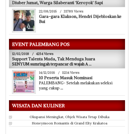
Diuber Jumat, Warga Silaberanti ‘Keroyok’ Sapi
22/08/2016
/
33789 Views
Gara-gara Klakson, Hendri Dijebloskan ke
Bui
EVENT PALEMBANG POS
12/02/2018
/
4254 Views
Support Talenta Muda, Tak Menduga Juara
SENYUM sumringah terpancar di wajah A
...
14/12/2016
/
11214 Views
10 Peserta Masuk Nominasi
PALEMBANG- Setelah melakukan seleksi
yang cukup
...
WISATA DAN KULINER
Okupansi Meningkat, Objek Wisata Tetap Dibuka
Honeymoon Romantis di Grand Elty Krakatoa