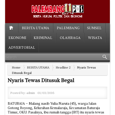
BERITA UTAMA
PALEMBANG
SUMSEL
EKONOMI
KRIMINAL
OLAHRAGA
WISATA
ADVERTORIAL
Home
BERITA UTAMA
Headline 2
Nyaris Tewas
Ditusuk Begal
Nyaris Tewas Ditusuk Begal
Posted by:
admin
01/03/2016
BATURAJA – Malang nasib Yulia Naruta (45), warga Jalan
Gotong Royong, Kelurahan Kemalaraja, Kecamatan Baturaja
Timur, OKU. Pasalnya, ibu rumah tangga (IRT) itu nyaris tewas