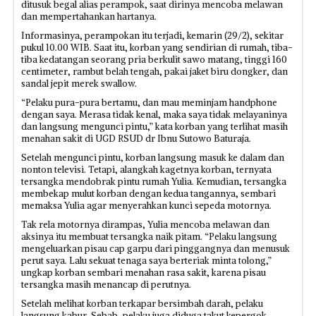
ditusuk begal alias perampok, saat dirinya mencoba melawan
dan mempertahankan hartanya.
Informasinya, perampokan itu terjadi, kemarin (29/2), sekitar
pukul 10.00 WIB. Saat itu, korban yang sendirian di rumah, tiba-
tiba kedatangan seorang pria berkulit sawo matang, tinggi 160
centimeter, rambut belah tengah, pakai jaket biru dongker, dan
sandal jepit merek swallow.
“Pelaku pura-pura bertamu, dan mau meminjam handphone
dengan saya. Merasa tidak kenal, maka saya tidak melayaninya
dan langsung mengunci pintu,” kata korban yang terlihat masih
menahan sakit di UGD RSUD dr Ibnu Sutowo Baturaja.
Setelah mengunci pintu, korban langsung masuk ke dalam dan
nonton televisi. Tetapi, alangkah kagetnya korban, ternyata
tersangka mendobrak pintu rumah Yulia. Kemudian, tersangka
membekap mulut korban dengan kedua tangannya, sembari
memaksa Yulia agar menyerahkan kunci sepeda motornya.
Tak rela motornya dirampas, Yulia mencoba melawan dan
aksinya itu membuat tersangka naik pitam. “Pelaku langsung
mengeluarkan pisau cap garpu dari pinggangnya dan menusuk
perut saya. Lalu sekuat tenaga saya berteriak minta tolong,”
ungkap korban sembari menahan rasa sakit, karena pisau
tersangka masih menancap di perutnya.
Setelah melihat korban terkapar bersimbah darah, pelaku
langsung kabur. Sebab, pelaku juga diduga takut kepergok