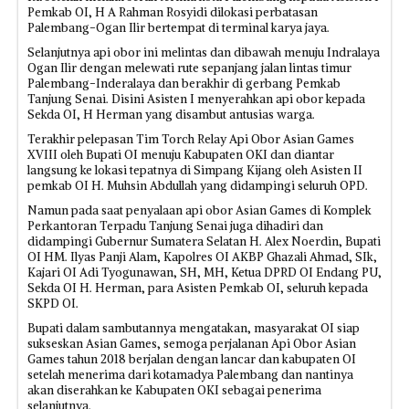
Pemkab OI, H A Rahman Rosyidi dilokasi perbatasan
Palembang-Ogan Ilir bertempat di terminal karya jaya.
Selanjutnya api obor ini melintas dan dibawah menuju Indralaya
Ogan Ilir dengan melewati rute sepanjang jalan lintas timur
Palembang-Inderalaya dan berakhir di gerbang Pemkab
Tanjung Senai. Disini Asisten I menyerahkan api obor kepada
Sekda OI, H Herman yang disambut antusias warga.
Terakhir pelepasan Tim Torch Relay Api Obor Asian Games
XVIII oleh Bupati OI menuju Kabupaten OKI dan diantar
langsung ke lokasi tepatnya di Simpang Kijang oleh Asisten II
pemkab OI H. Muhsin Abdullah yang didampingi seluruh OPD.
Namun pada saat penyalaan api obor Asian Games di Komplek
Perkantoran Terpadu Tanjung Senai juga dihadiri dan
didampingi Gubernur Sumatera Selatan H. Alex Noerdin, Bupati
OI HM. Ilyas Panji Alam, Kapolres OI AKBP Ghazali Ahmad, SIk,
Kajari OI Adi Tyogunawan, SH, MH, Ketua DPRD OI Endang PU,
Sekda OI H. Herman, para Asisten Pemkab OI, seluruh kepada
SKPD OI.
Bupati dalam sambutannya mengatakan, masyarakat OI siap
sukseskan Asian Games, semoga perjalanan Api Obor Asian
Games tahun 2018 berjalan dengan lancar dan kabupaten OI
setelah menerima dari kotamadya Palembang dan nantinya
akan diserahkan ke Kabupaten OKI sebagai penerima
selanjutnya.