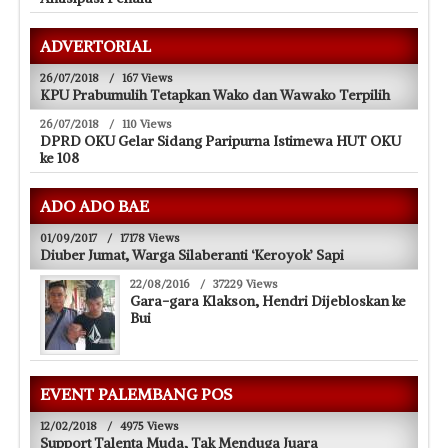
ADVERTORIAL
26/07/2018
/
167 Views
KPU Prabumulih Tetapkan Wako dan Wawako Terpilih
26/07/2018
/
110 Views
DPRD OKU Gelar Sidang Paripurna Istimewa HUT OKU
ke 108
ADO ADO BAE
01/09/2017
/
17178 Views
Diuber Jumat, Warga Silaberanti ‘Keroyok’ Sapi
22/08/2016
/
37229 Views
Gara-gara Klakson, Hendri Dijebloskan ke
Bui
EVENT PALEMBANG POS
12/02/2018
/
4975 Views
Support Talenta Muda, Tak Menduga Juara