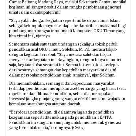
Camat Belitang Madang Raya, melalui Sekretaris Camat, menilai
kegiatan ini sangat positif dalam rangka pembinaan generasi
umat Islam di kabupaten ini.
“Saya yakin dengan kegiatan seperti ini ke depan umat Islam
sebagai kelompok mayoritas dapat berkontribusi maksimal bagi
pembangunan bangsa terutama di Kabupaten OKU Timur yang
kita cintai ini”, ujarnya.
Sementara salah satu tamu undangan sekaligus tokoh peduli
pendidikan asal OKU Timur, Solehun, M. Pd, merasa takjub
dengan kegiatan tersebut. “Saya merasa salut dan takjub
menyaksikan kegiatan ini. Bayangkan, dengan biaya mandiri
saja, kegiatan bisa seramai ini. Semua ini tentu tidak terlepas
dari besarnya semangat dan kepedulian masyarakat di sini
dalam persoalan pendidikan anak-anaknya”, ujar Solehun.
Dia menambahkan, semangat dan kepedulian masyarakat
terhadap pendidikan merupakan aset berharga yang harus terus
dipelihara dan dibina. Pendidikan, sebut dia, merupakan
investasi jangka panjang yang sangat efektif untuk mewujudkan
kemajuan suatu bangsa ataupun daerah.
“Berbicara pendidikan, di dalamnya juga ada pendidikan
keagamaan seperti ditemukan pada pendidikan TK/TPA.
Pendidikan ini sangat menunjang untuk membentuk generasi
yang berakhlak mulia,” terangnya. (Cw07)