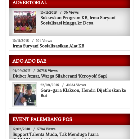
ADVERTORIAL
16/11/2018
/
36 Views
Sukseskan Program KB, Irma Suryani
Sosialisasi hingga ke Desa
16/11/2018
/
104 Views
Irma Suryani Sosialisasikan Alat KB
ADO ADO BAE
01/09/2017
/
20738 Views
Diuber Jumat, Warga Silaberanti ‘Keroyok’ Sapi
22/08/2016
/
41034 Views
Gara-gara Klakson, Hendri Dijebloskan ke
Bui
EVENT PALEMBANG POS
12/02/2018
/
5784 Views
Support Talenta Muda, Tak Menduga Juara