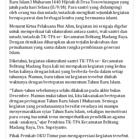
Baru Islam 1 Muharam 1440 Hijriah di Desa Yosowinangun yang
jatuh pada hari Selasa (11/9/18). Para santri yang didampingi
oleh orang tua dan ustadz/ustadzah mengikuti sejumlah kegiatan
berupa pawai dan berbagai lomba yang bernuansa islami.
Menurut Ketua Pelaksana Nur Alim, kegiatan ini sengaja digelar
untuk memperkuat tali silaturahmi antara santri, wali santri dan
ustadz/ustadzah TK-TPA se- Kecamatan Belitang Madang Raya.
Dengan demikian diharapkan akan terjalin keakraban dan
pemahaman yang sama dalam rangka pembinaan generasi
Islam.
Diketahui, kegiatan silaturahmi santri TK-TPA se- Kecamatan
Belitang Madang Raya kali ini merupakan kegiatan yang kedua
belas kalinya dengan lokasi yang berbeda-beda dalam setiap
tahunnya. Namun, baru tahun ini kegiatan tersebut diubah
waktunya dengan bertepatan momentum Tahun Baru Islam.
“Tahun-tahun sebelumnya selalu dilakukan pada akhir bulan
Desember. Namun mulai tahun ini, kita laksanakan bertepatan
dengan peringatan Tahun Baru Islam 1 Muharam. Semoga
kegiatan yang pendanaannya bersifat swadaya ini mampu
menyemarakkan syiar Tahun Baru Islam, sekaligus memotivasi
para orang tua untuk terus memperhatikan pendidikan agama
anak-anaknya,” ujar Pembina TK-TPA Kecamatan Belitang
Madang Raya, Drs. Supriyanto.
Pihak Pemkab OKU Timur pun mengapresiasi kegiatan tersebut.