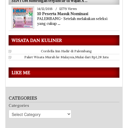
SENYUM sumringah terpancar di wajah A
...
14/12/2016
/
12779 Views
10 Peserta Masuk Nominasi
PALEMBANG- Setelah melakukan seleksi
yang cukup
...
WISATA DAN KULINER
Cordella Inn Hadir di Palembang
Paket Wisata Murah ke Malaysia,Mulai dari Rp1,28 Juta
LIKE ME
CATEGORIES
Categories