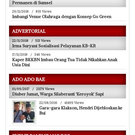
Permanen di Sumsel
29/11/2018
/
819 Views
Imbangi Venue Olahraga dengan Konsep Go Green
ADVERTORIAL
22/11/2018
/
513 Views
Irma Suryani Sosialisasi Pelayanan KB-KR
17/11/2018
/
346 Views
Kaper BKKBN Imbau Orang Tua Tidak Nikahkan Anak
Usia Dini
ADO ADO BAE
01/09/2017
/
21179 Views
Diuber Jumat, Warga Silaberanti ‘Keroyok’ Sapi
22/08/2016
/
41499 Views
Gara-gara Klakson, Hendri Dijebloskan ke
Bui