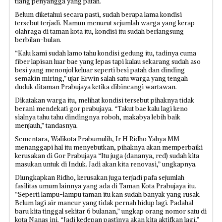
tiang penyangga yang patah.
Belum diketahui secara pasti, sudah berapa lama kondisi
tersebut terjadi. Namun menurut sejumlah warga yang kerap
olahraga di taman kota itu, kondisi itu sudah berlangsung
berbilan-bulan.
“Kalu kami sudah lamo tahu kondisi gedung itu, tadinya cuma
fiber lapisan luar bae yang lepas tapi kalau sekarang sudah aso
besi yang menonjol keluar seperti besi patah dan dinding
semakin miring,” ujar Erwin salah satu warga yang tengah
duduk ditaman Prabujaya ketika dibincangi wartawan.
Dikatakan warga itu, melihat kondisi tersebut pihaknya tidak
berani mendekati gor prabujaya. “Takut bae kalu lagi keno
sialnya tahu tahu dindingnya roboh, makabya lebih baik
menjauh,” tandasnya.
Sementara, Walikota Prabumulih, Ir H Ridho Yahya MM
menanggapi hal itu menyebutkan, pihaknya akan memperbaiki
kerusakan di Gor Prabujaya “Itu juga (dananya, red) sudah kita
masukan untuk di Induk. Jadi akan kita renovasi,” ungkapnya.
Diungkapkan Ridho, kerusakan juga terjadi pafa sejumlah
fasilitas umum lainnya yang ada di Taman Kota Prabujaya itu.
“Seperti lampu-lampu taman itu kan sudah banyak yang rusak.
Belum lagi air mancur yang tidak pernah hidup lagi. Padahal
baru kita tinggal sekitar 6 bulanan,” ungkap orang nomor satu di
kota Nanas ini. “Jadi kedepan pastinya akan kita aktifkan lagi,”