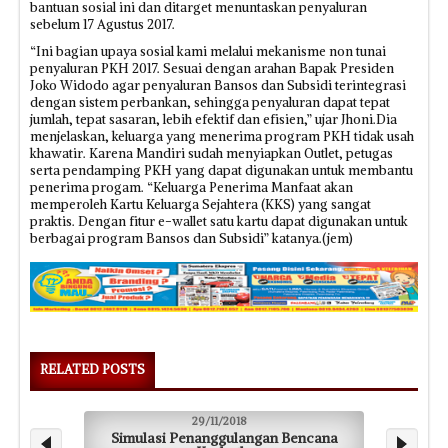
bantuan sosial ini dan ditarget menuntaskan penyaluran
sebelum 17 Agustus 2017.
“Ini bagian upaya sosial kami melalui mekanisme non tunai
penyaluran PKH 2017. Sesuai dengan arahan Bapak Presiden
Joko Widodo agar penyaluran Bansos dan Subsidi terintegrasi
dengan sistem perbankan, sehingga penyaluran dapat tepat
jumlah, tepat sasaran, lebih efektif dan efisien,” ujar Jhoni.Dia
menjelaskan, keluarga yang menerima program PKH tidak usah
khawatir. Karena Mandiri sudah menyiapkan Outlet, petugas
serta pendamping PKH yang dapat digunakan untuk membantu
penerima progam. “Keluarga Penerima Manfaat akan
memperoleh Kartu Keluarga Sejahtera (KKS) yang sangat
praktis. Dengan fitur e-wallet satu kartu dapat digunakan untuk
berbagai program Bansos dan Subsidi” katanya.(jem)
RELATED POSTS
29/11/2018
Simulasi Penanggulangan Bencana
Men