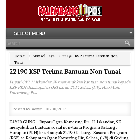
Home
Sumsel Raya
22.190 KSP Terima Bantuan Non
Tunai
22.190 KSP Terima Bantuan Non Tunai
Bupati OKI, H Iskandar SE menyerahkan bantuan non tunai kepada
KSP PKH dikabupaten OKI tahun 2017, Selasa (1/8). Foto Muin
Palembang Pos
Posted by:
admin
01/08/2017
KAYUAGUNG - Bupati Ogan Komering Ilir, H. Iskandar, SE
menyalurkan bantuan sosial non-tunai Program Keluarga
Harapan (PKH) ke sebanyak 22.190 Keluarga Sasaran Program
(KSP) se Kabupaten Ogan Komering Ilir, Selasa, (1/8) di Gedung