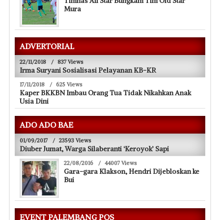
Mura
ADVERTORIAL
22/11/2018
/
837 Views
Irma Suryani Sosialisasi Pelayanan KB-KR
17/11/2018
/
625 Views
Kaper BKKBN Imbau Orang Tua Tidak Nikahkan Anak
Usia Dini
ADO ADO BAE
01/09/2017
/
23593 Views
Diuber Jumat, Warga Silaberanti ‘Keroyok’ Sapi
22/08/2016
/
44007 Views
Gara-gara Klakson, Hendri Dijebloskan ke
Bui
EVENT PALEMBANG POS