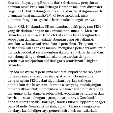
Kesenian Kayuagung.Berbeda dari sebelumnya, penyaluran
bantuan sosial Program Keluarga Harapan tahun ini ditransfer
langsung ke buku tabungan penerima, dan dapat digunakan di
anjungan tunai mandiri(ATM) di beberapa bank milik
pemerintah agar masyarakat lebih mudah mengaksesnya.
Bupati OKI, H Iskandar, SE menyambut positif program PKH
yang disalurkan dengan mekanisme non-tunai ini. Menurut
Iskandar, cara itu akan lebih efektif karena bisa menghindari
kebocoran dan juga menjadi tabungan yang bisa diambil
sewaktu-waktu sesuai kebutuhan si penerima. “Program ini
adalah stimulan agar kita mampu mengubah pola dari konsumtif
menjadi produktif serta membiasakan diri untuk berhemat dan
menabung dengan demikian akan masyarakat dengan
sendirinya melepaskan diri dari garis kemiskinan.” Ungkap
Iskandar.
Kepada masyarakat penerima manfaat, Bupati berharap agar
penggunaan dana bantuan itu dapat benar - benar sesuai
dengan tujuan PKH, yakni digunakan bagi kepentingan
pendidikan dan kesehatan. “Karena akses yang mudah jangan
dimanfaatkan untuk memenuhi kebutuhan harian rumah tangga,
tapi gunakan lah dana tersebut untuk kebutuhan pendidikan dan
kesehatan sesuai dengan tujuan penyalurannya. Gunakanlah
dana tersebut sebaik - baiknya,” tandas Bupati.Support Manager
Bank Mandiri Sumatera Selatan, R Jhoni Charles mengatakan
pihaknya kali ini dipercaya pemerintah untuk menyalurkan