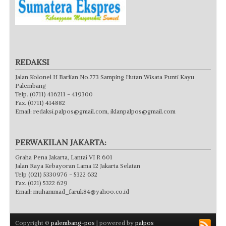
REDAKSI
Jalan Kolonel H Barlian No.773 Samping Hutan Wisata Punti Kayu
Palembang
Telp. (0711) 416211 - 419300
Fax. (0711) 414882
Email:
redaksi.palpos@gmail.com
,
iklanpalpos@gmail.com
PERWAKILAN JAKARTA:
Graha Pena Jakarta, Lantai VI R 601
Jalan Raya Kebayoran Lama 12 Jakarta Selatan
Telp (021) 5330976 - 5322 632
Fax. (021) 5322 629
Email:
muhammad_faruk84@yahoo.co.id
Copyright ©
palembang-pos
| powered by
palpos