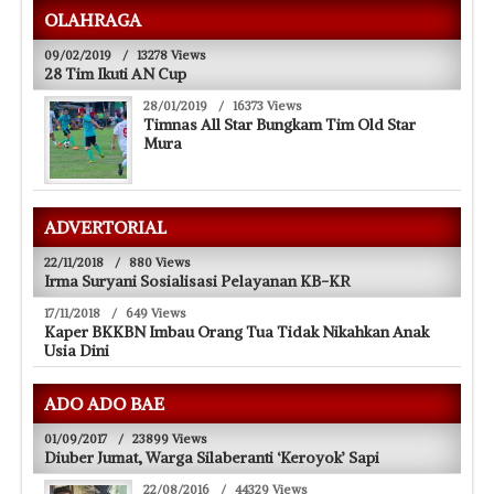
OLAHRAGA
09/02/2019
/
13278 Views
28 Tim Ikuti AN Cup
28/01/2019
/
16373 Views
Timnas All Star Bungkam Tim Old Star
Mura
ADVERTORIAL
22/11/2018
/
880 Views
Irma Suryani Sosialisasi Pelayanan KB-KR
17/11/2018
/
649 Views
Kaper BKKBN Imbau Orang Tua Tidak Nikahkan Anak
Usia Dini
ADO ADO BAE
01/09/2017
/
23899 Views
Diuber Jumat, Warga Silaberanti ‘Keroyok’ Sapi
22/08/2016
/
44329 Views