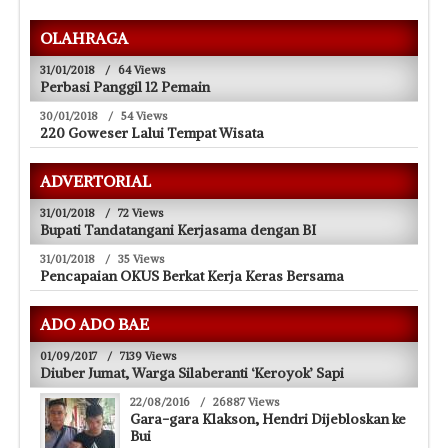
OLAHRAGA
31/01/2018
/
64 Views
Perbasi Panggil 12 Pemain
30/01/2018
/
54 Views
220 Goweser Lalui Tempat Wisata
ADVERTORIAL
31/01/2018
/
72 Views
Bupati Tandatangani Kerjasama dengan BI
31/01/2018
/
35 Views
Pencapaian OKUS Berkat Kerja Keras Bersama
ADO ADO BAE
01/09/2017
/
7139 Views
Diuber Jumat, Warga Silaberanti ‘Keroyok’ Sapi
22/08/2016
/
26887 Views
Gara-gara Klakson, Hendri Dijebloskan ke
Bui