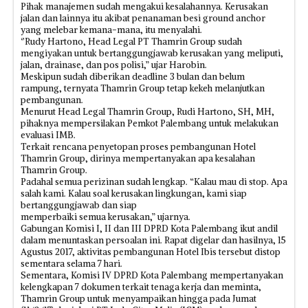
Pihak manajemen sudah mengakui kesalahannya. Kerusakan
jalan dan lainnya itu akibat penanaman besi ground anchor
yang melebar kemana-mana, itu menyalahi.
‘’Rudy Hartono, Head Legal PT Thamrin Group sudah
mengiyakan untuk bertanggungjawab kerusakan yang meliputi,
jalan, drainase, dan pos polisi,” ujar Harobin.
Meskipun sudah diberikan deadline 3 bulan dan belum
rampung, ternyata Thamrin Group tetap kekeh melanjutkan
pembangunan.
Menurut Head Legal Thamrin Group, Rudi Hartono, SH, MH,
pihaknya mempersilakan Pemkot Palembang untuk melakukan
evaluasi IMB.
Terkait rencana penyetopan proses pembangunan Hotel
Thamrin Group, dirinya mempertanyakan apa kesalahan
Thamrin Group.
Padahal semua perizinan sudah lengkap. “Kalau mau di stop. Apa
salah kami. Kalau soal kerusakan lingkungan, kami siap
bertanggungjawab dan siap
memperbaiki semua kerusakan,” ujarnya.
Gabungan Komisi I, II dan III DPRD Kota Palembang ikut andil
dalam menuntaskan persoalan ini. Rapat digelar dan hasilnya, 15
Agustus 2017, aktivitas pembangunan Hotel Ibis tersebut distop
sementara selama 7 hari.
Sementara, Komisi IV DPRD Kota Palembang mempertanyakan
kelengkapan 7 dokumen terkait tenaga kerja dan meminta,
Thamrin Group untuk menyampaikan hingga pada Jumat