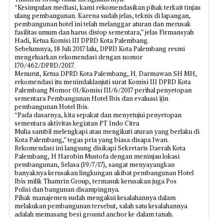
“Kesimpulan mediasi, kami rekomendasikan pihak terkait tinjau
ulang pembangunan. Karena sudah jelas, teknis di lapangan,
pembangunan hotel ini telah melanggar aturan dan merusak
fasilitas umum dan harus distop sementara,” jelas Firmansyah
Hadi, Ketua Komisi III DPRD Kota Palembang.
Sebelumnya, 18 Juli 2017 lalu, DPRD Kota Palembang resmi
mengeluarkan rekomendasi dengan nomor
170/462/DPRD/2017.
Menurut, Ketua DPRD Kota Palembang, H. Darmawan SH MH,
rekomendasi itu menindaklanjuti surat Komisi III DPRD Kota
Palembang Nomor 01/Komisi III/6/2017 perihal penyetopan
sementara Pembangunan Hotel Ibis dan evaluasi ijin
pembangunan Hotel Ibis.
“Pada dasarnya, kita sepakat dan menyetujui penyetopan
sementara aktivitas kegiatan PT Indo Citra
Mulia sambil melengkapi atau mengikuti aturan yang berlaku di
Kota Palembang,” tegas pria yang biasa disapa Iwan.
Rekomendasi ini langsung disikapi Sekretaris Daerah Kota
Palembang, H Harobin Mustofa dengan meninjau lokasi
pembangunan, Selasa (19/7/17), sangat menyayangkan
banyaknya kerusakan lingkungan akibat pembangunan Hotel
Ibis milik Thamrin Group, termasuk kerusakan juga Pos
Polisi dan bangunan disampingnya.
Pihak manajemen sudah mengakui kesalahannya dalam
melakukan pembangunan tersebut, salah satu kesalahannya
adalah memasang besi ground anchor ke dalam tanah.