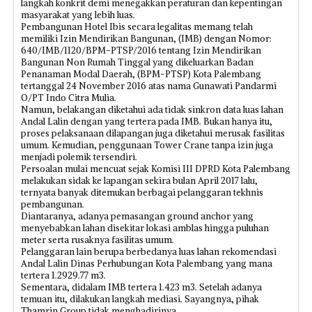
langkah konkrit demi menegakkan peraturan dan kepentingan
masyarakat yang lebih luas.
Pembangunan Hotel Ibis secara legalitas memang telah
memiliki Izin Mendirikan Bangunan, (IMB) dengan Nomor:
640/IMB/1120/BPM-PTSP/2016 tentang Izin Mendirikan
Bangunan Non Rumah Tinggal yang dikeluarkan Badan
Penanaman Modal Daerah, (BPM-PTSP) Kota Palembang
tertanggal 24 November 2016 atas nama Gunawati Pandarmi
O/PT Indo Citra Mulia.
Namun, belakangan diketahui ada tidak sinkron data luas lahan
Andal Lalin dengan yang tertera pada IMB. Bukan hanya itu,
proses pelaksanaan dilapangan juga diketahui merusak fasilitas
umum. Kemudian, penggunaan Tower Crane tanpa izin juga
menjadi polemik tersendiri.
Persoalan mulai mencuat sejak Komisi III DPRD Kota Palembang
melakukan sidak ke lapangan sekira bulan April 2017 lalu,
ternyata banyak ditemukan berbagai pelanggaran tekhnis
pembangunan.
Diantaranya, adanya pemasangan ground anchor yang
menyebabkan lahan disekitar lokasi amblas hingga puluhan
meter serta rusaknya fasilitas umum.
Pelanggaran lain berupa berbedanya luas lahan rekomendasi
Andal Lalin Dinas Perhubungan Kota Palembang yang mana
tertera 1.2929.77 m3.
Sementara, didalam IMB tertera 1.423 m3. Setelah adanya
temuan itu, dilakukan langkah mediasi. Sayangnya, pihak
Thamrin Group tidak menghadirinya.