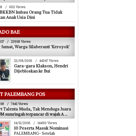
18
/
652 Views
 BKKBN Imbau Orang Tua Tidak
an Anak Usia Dini
ADO BAE
017
/
23918 Views
 Jumat, Warga Silaberanti ‘Keroyok’
22/08/2016
/
44347 Views
Gara-gara Klakson, Hendri
Dijebloskan ke Bui
T PALEMBANG POS
018
/
7441 Views
t Talenta Muda, Tak Menduga Juara
 sumringah terpancar di wajah A
...
14/12/2016
/
14490 Views
10 Peserta Masuk Nominasi
PALEMBANG- Setelah