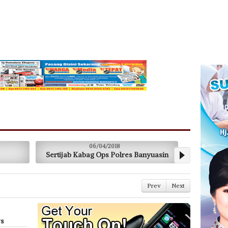
06/04/2018
07/02/2018
ertijab Kabag Ops Polres Banyuasin
Siap Amankan P
Prev
Next
ws