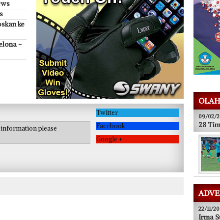
ews
s
oskan ke
elona -
OLAH
Twitter
09/02/2
28 Tim
Facebook
e information please
Google +
ADVE
22/11/20
Irma S