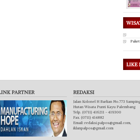
WISA
Paket
LIKE
LINK PARTNER
REDAKSI
Jalan Kolonel H Barlian No.773 Sampin
Hutan Wisata Punti Kayu Palembang
Telp. (0711) 416211 - 419300
Fax. (0711) 414882
Email:
redaksi.palpos@gmail.com
,
iklanpalpos@gmail.com