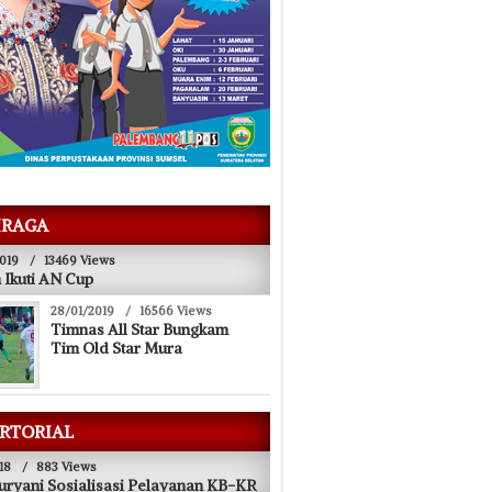
RAGA
019
/
13469 Views
 Ikuti AN Cup
28/01/2019
/
16566 Views
Timnas All Star Bungkam
Tim Old Star Mura
RTORIAL
18
/
883 Views
uryani Sosialisasi Pelayanan KB-KR