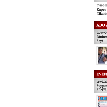
17/11/20
Kaper
Nikahk
ADO 
01/09/2
Diuber
Sapi
EVEN
12/02/2
Suppor
SENYUM