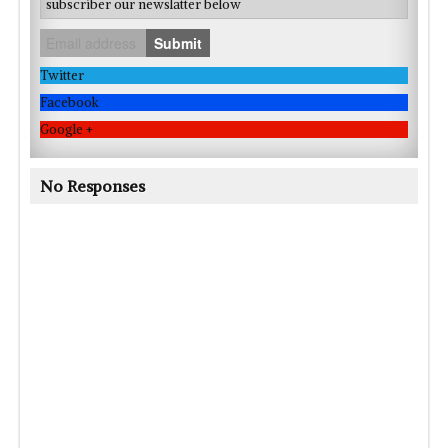
subscriber our newslatter below
Submit
Twitter
Facebook
Google +
No Responses