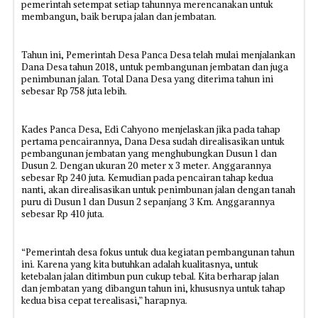
pemerintah setempat setiap tahunnya merencanakan untuk
membangun, baik berupa jalan dan jembatan.
Tahun ini, Pemerintah Desa Panca Desa telah mulai menjalankan
Dana Desa tahun 2018, untuk pembangunan jembatan dan juga
penimbunan jalan. Total Dana Desa yang diterima tahun ini
sebesar Rp 758 juta lebih.
Kades Panca Desa, Edi Cahyono menjelaskan jika pada tahap
pertama pencairannya, Dana Desa sudah direalisasikan untuk
pembangunan jembatan yang menghubungkan Dusun 1 dan
Dusun 2. Dengan ukuran 20 meter x 3 meter. Anggarannya
sebesar Rp 240 juta. Kemudian pada pencairan tahap kedua
nanti, akan direalisasikan untuk penimbunan jalan dengan tanah
puru di Dusun 1 dan Dusun 2 sepanjang 3 Km. Anggarannya
sebesar Rp 410 juta.
“Pemerintah desa fokus untuk dua kegiatan pembangunan tahun
ini. Karena yang kita butuhkan adalah kualitasnya, untuk
ketebalan jalan ditimbun pun cukup tebal. Kita berharap jalan
dan jembatan yang dibangun tahun ini, khususnya untuk tahap
kedua bisa cepat terealisasi,” harapnya.