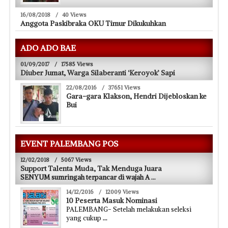
16/08/2018
/
40 Views
Anggota Paskibraka OKU Timur Dikukuhkan
ADO ADO BAE
01/09/2017
/
17585 Views
Diuber Jumat, Warga Silaberanti ‘Keroyok’ Sapi
22/08/2016
/
37651 Views
Gara-gara Klakson, Hendri Dijebloskan ke
Bui
EVENT PALEMBANG POS
12/02/2018
/
5067 Views
Support Talenta Muda, Tak Menduga Juara
SENYUM sumringah terpancar di wajah A
...
14/12/2016
/
12009 Views
10 Peserta Masuk Nominasi
PALEMBANG- Setelah melakukan seleksi
yang cukup
...