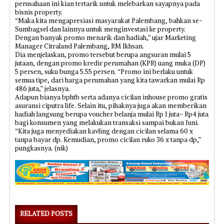
perusahaan ini kian tertarik untuk melebarkan sayapnya pada
bisnis property.
“Maka kita mengapresiasi masyarakat Palembang, bahkan se-
Sumbagsel dan lainnya untuk menginvestasi ke property.
Dengan banyak promo menarik dan hadiah,” ujar Marketing
Manager Citraland Palembang, RM Ikhsan.
Dia menjelaskan, promo tersebut berupa angsuran mulai 5
jutaan, dengan promo kredir perumahan (KPR) uang muka (DP)
5 persen, suku bunga 5.55 persen. “Promo ini berlaku untuk
semua tipe, dari harga perumahan yang kita tawarkan mulai Rp
486 juta,” jelasnya.
Adapun bianya bphtb serta adanya cicilan inhouse promo gratis
asuransi ciputra life. Selain itu, pihaknya juga akan memberikan
hadiah langsung berupa voucher belanja mulai Rp 1 juta- Rp4 juta
bagi konsumen yang melakukan transaksi sampai bukan Juni.
“Kita juga menyediakan kavling dengan cicilan selama 60 x
tanpa bayar dp. Kemudian, promo cicilan ruko 36 x tanpa dp,”
pungkasnya. (nik)
RELATED POSTS