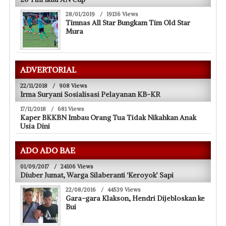
28/01/2019
/
19136 Views
Timnas All Star Bungkam Tim Old Star
Mura
ADVERTORIAL
22/11/2018
/
908 Views
Irma Suryani Sosialisasi Pelayanan KB-KR
17/11/2018
/
681 Views
Kaper BKKBN Imbau Orang Tua Tidak Nikahkan Anak
Usia Dini
ADO ADO BAE
01/09/2017
/
24106 Views
Diuber Jumat, Warga Silaberanti ‘Keroyok’ Sapi
22/08/2016
/
44539 Views
Gara-gara Klakson, Hendri Dijebloskan ke
Bui