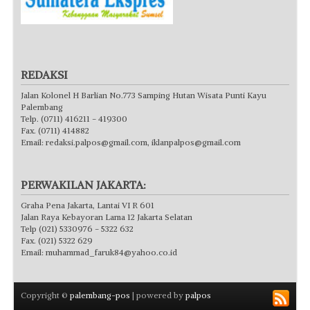
REDAKSI
Jalan Kolonel H Barlian No.773 Samping Hutan Wisata Punti Kayu
Palembang
Telp. (0711) 416211 - 419300
Fax. (0711) 414882
Email:
redaksi.palpos@gmail.com
,
iklanpalpos@gmail.com
PERWAKILAN JAKARTA:
Graha Pena Jakarta, Lantai VI R 601
Jalan Raya Kebayoran Lama 12 Jakarta Selatan
Telp (021) 5330976 - 5322 632
Fax. (021) 5322 629
Email:
muhammad_faruk84@yahoo.co.id
Copyright ©
palembang-pos
| powered by
palpos