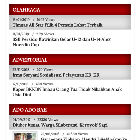
OLAHRAGA
13/01/2019
/
1662 Views
Timnas All Star Pilih 4 Pemain Lahat Terbaik
11/01/2019
/
2179 Views
SSB Persido Kawinkan Gelar U-12 dan U-14 Alex
Noerdin Cup
ADVERTORIAL
22/11/2018
/
670 Views
Irma Suryani Sosialisasi Pelayanan KB-KR
17/11/2018
/
488 Views
Kaper BKKBN Imbau Orang Tua Tidak Nikahkan Anak
Usia Dini
ADO ADO BAE
01/09/2017
/
22320 Views
Diuber Jumat, Warga Silaberanti ‘Keroyok’ Sapi
22/08/2016
/
42688 Views
Gara-gara Klakson, Hendri Dijebloskan ke