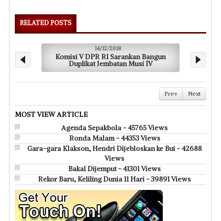
RELATED POSTS
14/12/2018
Komisi V DPR RI Sarankan Bangun
Kom
Duplikat Jembatan Musi IV
Prev
Next
MOST VIEW ARTICLE
Agenda Sepakbola - 45765 Views
Ronda Malam - 44353 Views
Gara-gara Klakson, Hendri Dijebloskan ke Bui - 42688
Views
Bakal Dijemput - 41301 Views
Rekor Baru, Keliling Dunia 11 Hari - 39891 Views