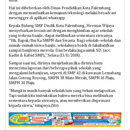
surut.
Hal ini dibeberkan oleh Dinas Pendidikan Kota Palembang
dengan memanfaatkan kemajuan teknologi melalui broadcast
mesengger di aplikasi whatsapp.
Kepala Bidang SMP Disdik Kota Palembang, Herman Wijaya
menyebarkan broadcast dengan menghimbau agar sekolah
yang terkena banjir, dapat meliburkan sementara siswanya.
“Yth. Bapak/Ibu Ka SMPN dan Swasta. Bagi sekolah-sekolah dan
rumah-rumah siswa banjir, sekolahnya boleh di fakultatifkan
sampai banjirnya mereda. Dan berlaku juga untuk SD. (acc.
Kadin & Kabid SMP),” Selasa (13/11/2018).
Sampai saat ini, dirinya menjelaskan jika dirinya baru
menerima laporan dari beberapa pihak sekolah yang
mengalami kebanjiran, seperti di SMP 42 di kawasan Lemabang
Jalan Gotong Royong, SMPN 38 Mato Merah, SMPN 16 Plaju,
SMPN 30 Plaju.
“Mungkin masih banyak sekolah lain yang belum melaporkan.
Tapi sudah kita instruksikan bahwa mereka bisa meliburkan
sementara kepada siswanya, atau memberikan dispensasi
kepada siswa,” tutupnya.(Str)