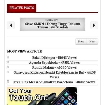
RELATED POSTS
11/01/2019
Siswi SMKN 1 Tebing Tinggi Ditikam
R
Teman Satu Sekolah
Prev
Next
MOST VIEW ARTICLE
Bakal Dijemput - 51643 Views
Agenda Sepakbola - 47852 Views
Ronda Malam - 45696 Views
Gara-gara Klakson, Hendri Dijebloskan ke Bui - 44108
Views
Free Kick Messi Selamatkan Barcelona - 41606 Views