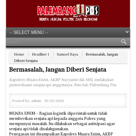
Home
Headline 1
Sumsel Raya
Bermasalah, Jangan
Diberi Senjata
Bermasalah, Jangan Diberi Senjata
Kapolres Muara Enim, AKBP Nuryanto Sik MSI, melakukan
pemeriksaan senjata api anggotanya. Foto luk/Palembang Pos
Posted by:
admin
25/02/2016
MUARA ENIM - Bagian logistik diperintah untuk tidak
memberikan senjata api kepada anggota Polres yang
mempunyai masalah. Itu dilakukan sebagai antisipasi agar
senjata api tidak disalahgunakan.
Penegasan ini disampaikan Kapolres Muara Enim, AKBP