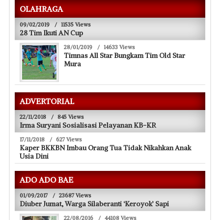
OLAHRAGA
09/02/2019
/
11535 Views
28 Tim Ikuti AN Cup
28/01/2019
/
14633 Views
Timnas All Star Bungkam Tim Old Star
Mura
ADVERTORIAL
22/11/2018
/
845 Views
Irma Suryani Sosialisasi Pelayanan KB-KR
17/11/2018
/
627 Views
Kaper BKKBN Imbau Orang Tua Tidak Nikahkan Anak
Usia Dini
ADO ADO BAE
01/09/2017
/
23687 Views
Diuber Jumat, Warga Silaberanti ‘Keroyok’ Sapi
22/08/2016
/
44108 Views