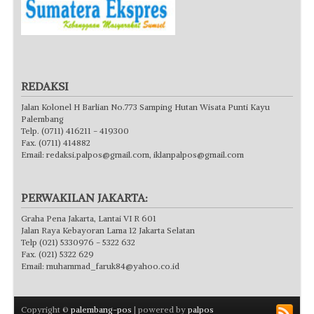
REDAKSI
Jalan Kolonel H Barlian No.773 Samping Hutan Wisata Punti Kayu
Palembang
Telp. (0711) 416211 - 419300
Fax. (0711) 414882
Email:
redaksi.palpos@gmail.com
,
iklanpalpos@gmail.com
PERWAKILAN JAKARTA:
Graha Pena Jakarta, Lantai VI R 601
Jalan Raya Kebayoran Lama 12 Jakarta Selatan
Telp (021) 5330976 - 5322 632
Fax. (021) 5322 629
Email:
muhammad_faruk84@yahoo.co.id
Copyright ©
palembang-pos
| powered by
palpos