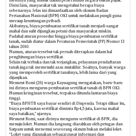
mestinya yang masuk dalam penerimaan negara bukan pajak.
Disisi lain, masyarakat tak mengetahui berapa biaya
sebenarnya. Jelas ini dimanfaatkan oleh oknum Badan
Pertanahan Nasional (BPN) OKI untuk melakukan pungli guna
meraup keuntungan pribadi.
Akibatnya, biaya pembuatan sertifikat tanah menjadi sangat
mahal dan sulit dijangkau petani dan masyarakat miskin.
Padahal aturan prosedur hingga biaya pembuatan sertifikat
tanah, sudah diatur dalam Peraturan Pemerintah (PP) Nomor 13
tahun 2010.
Namun, aturan tersebut tak pernah diterapkan dalam hal
penghitungan biaya sertifikat.
Selain tak terbuka dan tak terjangkau, pelayanan pendaftaran
tanah juga tak memenuhi azas mutakhir. Soalnya, banyak warga
yang memperoleh sertifikat tanahnya, lebih lama dari yang
dijanjikan.
Menurut Romi (26) warga Kayuagung mengatakan, baru-baru
ini dirinya mengurus pembuatan sertifikat tanah di BPN OKI.
Namun keinginan tersebut, terpaksa ditunda lantaran biaya
tinggi.
“Biaya BPHTB saya bayar sendiri di Dispenda. Tetapi diluar itu,
biaya pembuatan sertifikat diminta Rp4,5 juta, karena mahal
saya batalkan,” ujarnya.
Menurut Romi, saat dirinya mengurus sertifikat di BPN, dia
menuju loket. Namun dia langsung diarahkan oleh petugas dan
Satpam untuk menemui seseorang oknum bukan melalui loket.
“Loket yang digunakan sebagai pusat informasi dan