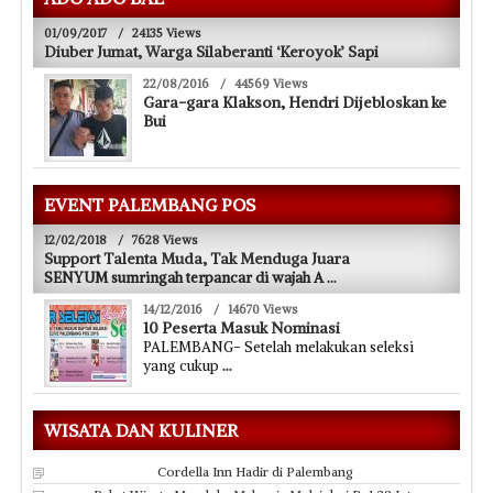
01/09/2017
/
24135 Views
Diuber Jumat, Warga Silaberanti ‘Keroyok’ Sapi
22/08/2016
/
44569 Views
Gara-gara Klakson, Hendri Dijebloskan ke
Bui
EVENT PALEMBANG POS
12/02/2018
/
7628 Views
Support Talenta Muda, Tak Menduga Juara
SENYUM sumringah terpancar di wajah A
...
14/12/2016
/
14670 Views
10 Peserta Masuk Nominasi
PALEMBANG- Setelah melakukan seleksi
yang cukup
...
WISATA DAN KULINER
Cordella Inn Hadir di Palembang
Paket Wisata Murah ke Malaysia,Mulai dari Rp1,28 Juta