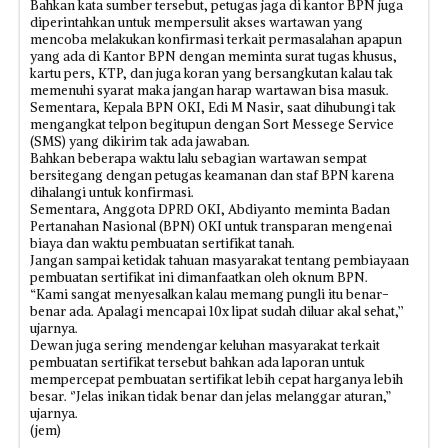
Bahkan kata sumber tersebut, petugas jaga di kantor BPN juga
diperintahkan untuk mempersulit akses wartawan yang
mencoba melakukan konfirmasi terkait permasalahan apapun
yang ada di Kantor BPN dengan meminta surat tugas khusus,
kartu pers, KTP, dan juga koran yang bersangkutan kalau tak
memenuhi syarat maka jangan harap wartawan bisa masuk.
Sementara, Kepala BPN OKI, Edi M Nasir, saat dihubungi tak
mengangkat telpon begitupun dengan Sort Messege Service
(SMS) yang dikirim tak ada jawaban.
Bahkan beberapa waktu lalu sebagian wartawan sempat
bersitegang dengan petugas keamanan dan staf BPN karena
dihalangi untuk konfirmasi.
Sementara, Anggota DPRD OKI, Abdiyanto meminta Badan
Pertanahan Nasional (BPN) OKI untuk transparan mengenai
biaya dan waktu pembuatan sertifikat tanah.
Jangan sampai ketidak tahuan masyarakat tentang pembiayaan
pembuatan sertifikat ini dimanfaatkan oleh oknum BPN.
“Kami sangat menyesalkan kalau memang pungli itu benar-
benar ada. Apalagi mencapai 10x lipat sudah diluar akal sehat,’’
ujarnya.
Dewan juga sering mendengar keluhan masyarakat terkait
pembuatan sertifikat tersebut bahkan ada laporan untuk
mempercepat pembuatan sertifikat lebih cepat harganya lebih
besar. ‘’Jelas inikan tidak benar dan jelas melanggar aturan,”
ujarnya.
(jem)