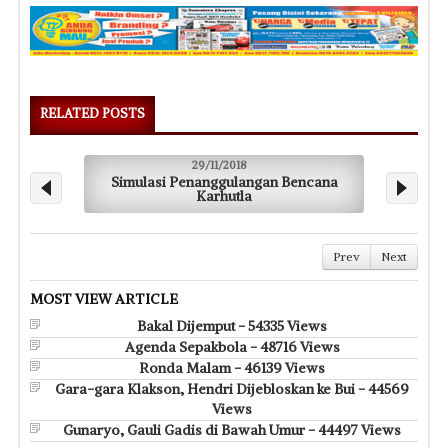
RELATED POSTS
29/11/2018
Simulasi Penanggulangan Bencana
Menjag
Karhutla
Prev
Next
MOST VIEW ARTICLE
Bakal Dijemput - 54335 Views
Agenda Sepakbola - 48716 Views
Ronda Malam - 46139 Views
Gara-gara Klakson, Hendri Dijebloskan ke Bui - 44569
Views
Gunaryo, Gauli Gadis di Bawah Umur - 44497 Views