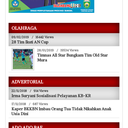
OLAHRAGA
09/02/2019
/
16442 Views
28 Tim Ikuti AN Cup
28/01/2019
/
19534 Views
Timnas All Star Bungkam Tim Old Star
Mura
ADVERTORIAL
22/11/2018
/
914 Views
Irma Suryani Sosialisasi Pelayanan KB-KR
17/11/2018
/
687 Views
Kaper BKKBN Imbau Orang Tua Tidak Nikahkan Anak
Usia Dini
ADO ADO BAE