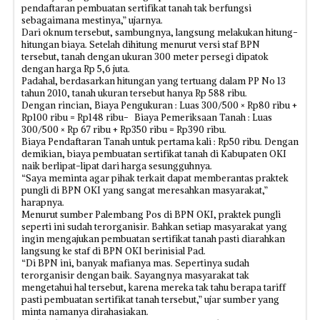
pendaftaran pembuatan sertifikat tanah tak berfungsi
sebagaimana mestinya,” ujarnya.
Dari oknum tersebut, sambungnya, langsung melakukan hitung-
hitungan biaya. Setelah dihitung menurut versi staf BPN
tersebut, tanah dengan ukuran 300 meter persegi dipatok
dengan harga Rp 5,6 juta.
Padahal, berdasarkan hitungan yang tertuang dalam PP No 13
tahun 2010, tanah ukuran tersebut hanya Rp 588 ribu.
Dengan rincian, Biaya Pengukuran : Luas 300/500 × Rp80 ribu +
Rp100 ribu = Rp148 ribu- Biaya Pemeriksaan Tanah : Luas
300/500 × Rp 67 ribu + Rp350 ribu = Rp390 ribu.
Biaya Pendaftaran Tanah untuk pertama kali : Rp50 ribu. Dengan
demikian, biaya pembuatan sertifikat tanah di Kabupaten OKI
naik berlipat-lipat dari harga sesungguhnya.
“Saya meminta agar pihak terkait dapat memberantas praktek
pungli di BPN OKI yang sangat meresahkan masyarakat,”
harapnya.
Menurut sumber Palembang Pos di BPN OKI, praktek pungli
seperti ini sudah terorganisir. Bahkan setiap masyarakat yang
ingin mengajukan pembuatan sertifikat tanah pasti diarahkan
langsung ke staf di BPN OKI berinisial Pad.
“Di BPN ini, banyak mafianya mas. Sepertinya sudah
terorganisir dengan baik. Sayangnya masyarakat tak
mengetahui hal tersebut, karena mereka tak tahu berapa tariff
pasti pembuatan sertifikat tanah tersebut,” ujar sumber yang
minta namanya dirahasiakan.