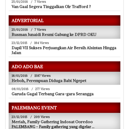
25/01/2016
/
7 Views
Van Gaal Segera Tinggalkan Olr Trafford ?
ADVERTORIAL
25/01/2016
/
7 Views
Rusman Junaidi Resmi Gabung ke DPRD OKU
23/12/2015
/
184 Views
Dapil VII Sukses Perjuangkan Air Bersih Alsintan Hingga
Jalan
ADO ADO BAE
18/01/2016
/
1587 Views
Heboh, Perempuan Diduga Babi Ngepet
08/01/2016
/
277 Views
Garuda Gagal Terbang Gara-gara Serangga
PALEMBANG EVENT
23/12/2015
/
209 Views
Meriah, Family Gathering Indosat Ooredoo
PALEMBANG - Family gathering yang digelar
...