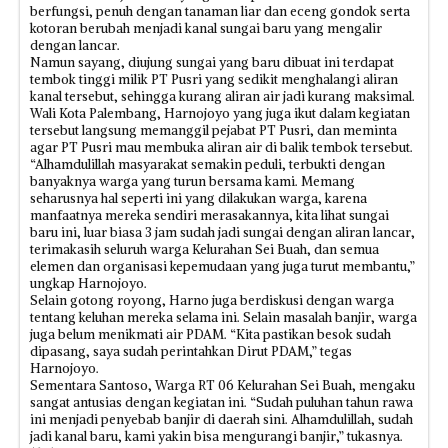
berfungsi, penuh dengan tanaman liar dan eceng gondok serta
kotoran berubah menjadi kanal sungai baru yang mengalir
dengan lancar.
Namun sayang, diujung sungai yang baru dibuat ini terdapat
tembok tinggi milik PT Pusri yang sedikit menghalangi aliran
kanal tersebut, sehingga kurang aliran air jadi kurang maksimal.
Wali Kota Palembang, Harnojoyo yang juga ikut dalam kegiatan
tersebut langsung memanggil pejabat PT Pusri, dan meminta
agar PT Pusri mau membuka aliran air di balik tembok tersebut.
“Alhamdulillah masyarakat semakin peduli, terbukti dengan
banyaknya warga yang turun bersama kami. Memang
seharusnya hal seperti ini yang dilakukan warga, karena
manfaatnya mereka sendiri merasakannya, kita lihat sungai
baru ini, luar biasa 3 jam sudah jadi sungai dengan aliran lancar,
terimakasih seluruh warga Kelurahan Sei Buah, dan semua
elemen dan organisasi kepemudaan yang juga turut membantu,”
ungkap Harnojoyo.
Selain gotong royong, Harno juga berdiskusi dengan warga
tentang keluhan mereka selama ini. Selain masalah banjir, warga
juga belum menikmati air PDAM. “Kita pastikan besok sudah
dipasang, saya sudah perintahkan Dirut PDAM,” tegas
Harnojoyo.
Sementara Santoso, Warga RT 06 Kelurahan Sei Buah, mengaku
sangat antusias dengan kegiatan ini. “Sudah puluhan tahun rawa
ini menjadi penyebab banjir di daerah sini. Alhamdulillah, sudah
jadi kanal baru, kami yakin bisa mengurangi banjir,” tukasnya.