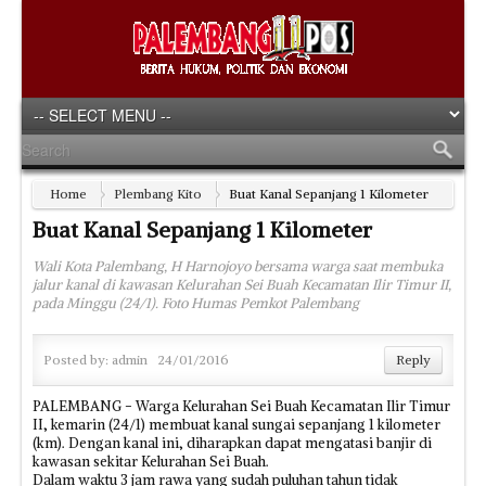
Home
Plembang Kito
Buat Kanal Sepanjang 1 Kilometer
Buat Kanal Sepanjang 1 Kilometer
Wali Kota Palembang, H Harnojoyo bersama warga saat membuka
jalur kanal di kawasan Kelurahan Sei Buah Kecamatan Ilir Timur II,
pada Minggu (24/1). Foto Humas Pemkot Palembang
Posted by:
admin
24/01/2016
Reply
PALEMBANG - Warga Kelurahan Sei Buah Kecamatan Ilir Timur
II, kemarin (24/1) membuat kanal sungai sepanjang 1 kilometer
(km). Dengan kanal ini, diharapkan dapat mengatasi banjir di
kawasan sekitar Kelurahan Sei Buah.
Dalam waktu 3 jam rawa yang sudah puluhan tahun tidak