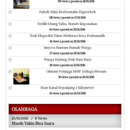
153 views
|
posted on 18/01/2016
Pabrik Tahu Berformalin Digerebek
128 views
|
posted on 17/01/2016
Terlilit Utang Sabu, Bunuh Keponakan
61 views
|
posted on 25/01/2016
Truk Ekspedisi Takut Melintasi Kota Prabumulih
41 views
|
posted on 25/01/2016
Innova Hantam Rumah Warga
37 views
|
posted on 25/01/2016
Warga Hadang Truk Batu Bara
28 views
|
posted on 13/01/2016
Oknum Petinggi MHP Diduga Mesum
26 views
|
posted on 30/12/2015
Buat Kanal Sepanjang 1 Kilometer
24 views
|
posted on 24/01/2016
OLAHRAGA
25/01/2016
/
8 Views
Masih Yakin Bisa Juara