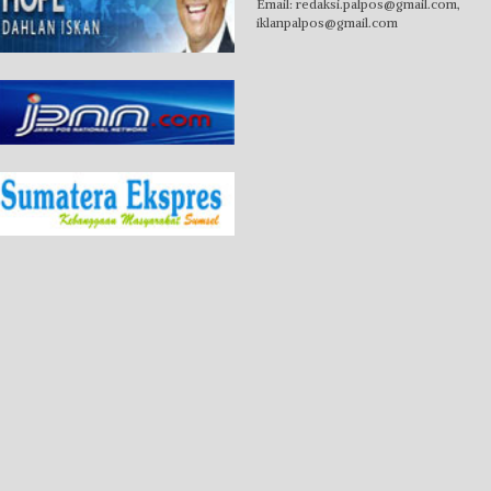
Email:
redaksi.palpos@gmail.com
,
iklanpalpos@gmail.com