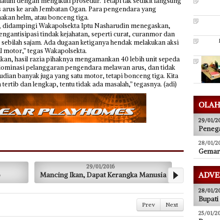
hi dengan mengikuti prosedur. Tetapi tak sedikit langsung
s arus ke arah Jembatan Ogan. Para pengendara yang
akan helm, atau bonceng tiga.
, didampingi Wakapolsekta Iptu Nasharudin menegaskan,
ngantisipasi tindak kejahatan, seperti curat, curanmor dan
 sebilah sajam. Ada dugaan ketiganya hendak melakukan aksi
l motor,” tegas Wakapolsekta.
an, hasil razia pihaknya mengamankan 40 lebih unit sepeda
idominasi pelanggaran pengendara melawan arus, dan tidak
an banyak juga yang satu motor, tetapi bonceng tiga. Kita
rtib dan lengkap, tentu tidak ada masalah,” tegasnya. (adi)
OLAH
29/01/2
Penega
28/01/2
Gemar 
29/01/2016
29/01/2016
ADVE
 Dapat Kerangka Manusia
Suami Gerebek Istri Selingkuh
28/01/2
Bupati
Prev
Next
25/01/2