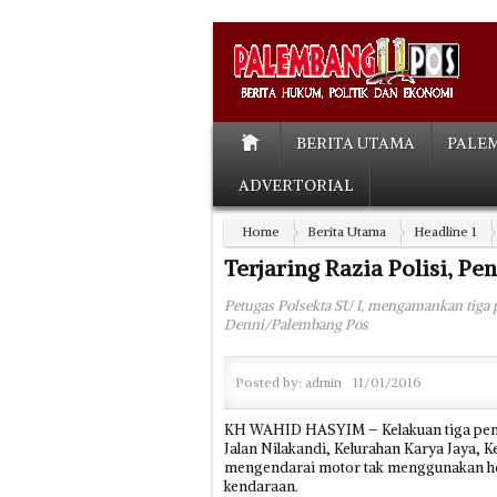
BERITA UTAMA
PALE
ADVERTORIAL
Home
Berita Utama
Headline 1
Terjaring Razia Polisi, P
Petugas Polsekta SU I, mengamankan tiga
Denni/Palembang Pos
Posted by:
admin
11/01/2016
KH WAHID HASYIM – Kelakuan tiga pemud
Jalan Nilakandi, Kelurahan Karya Jaya, K
mengendarai motor tak menggunakan hel
kendaraan.