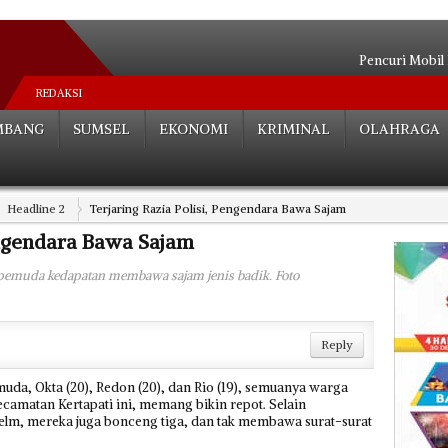
Pencuri Mobil
Warga Hadang
REDAKSI
Tiga Mobil Tert
MBANG
SUMSEL
EKONOMI
KRIMINAL
OLAHRAGA
Mobil Dewan OKU
4 Tahun Jadi Bud
Ratusan Karyawa
Headline 2
Terjaring Razia Polisi, Pengendara Bawa Sajam
Terjaring Razia Polis
Masih Menun
engendara Bawa Sajam
Menhub: Anggara
 pemuda kedapatan membawa sajam jenis badik. Foto
Truk Ekspedisi Takut M
Reply
a, Okta (20), Redon (20), dan Rio (19), semuanya warga
ecamatan Kertapati ini, memang bikin repot. Selain
m, mereka juga bonceng tiga, dan tak membawa surat-surat