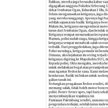
Bahkan, mereka juga berusaha kabur saa
digagalkan anggota Polsekta Seberang U
dekat Jembatan Ogan, Kelurahan 1 Ulu, Sa
Selain mengamankan ketiganya, juga di
yang mereka tunggangi. Apesnya lagi bag
sebilah sajam jenis badik. Ketiganya bese
Malam itu, ketiganya mengendarai moto
turun dari Jembatan Ogan, dan hendak me
Ketiganya sempat menurunkan kecepatan.
Namun, polisi sudah siaga, hingga keti
ketiganya sempat menabrak salah seoran
terbalik. Dari penggeledahan, juga dite
Polisi menduga, ketiga pemuda ini henda
Dimana, aksi kejahatan itu sering terjadi
ketiganya digiring ke Mapolsekta SU I, 
Kepada polisi, Okta mengaku, mereka he
untuk melakukan begal atau perampokan. 
mau ngantar Redon ke sana. Kami melawan
kendaraan. Badik ini bukan untuk nodon
galian tanah ini.
Sedangkan pengakuan Redon sendiri, dir
memang salah, tidak boleh motor boncen
polisi. Bener-bener apes, tapi baru seka
menyembunyikan wajahnya ini.
Pantauan Palembang sendiri, suasana r
pengendara terkejut, setelah turun mele