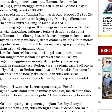
t razia, dengan melawan arus. Namun, aksi mereka
lu (SU) I, yang menggelar razia di Jalan KH Wahid Hasyim,
btu (09/01), pukul 22.00 WIB.
sita sepeda motor Yamaha Mio merah putih Nopol BG 2866 ZN
i ketiganya, karena balik pinggang Okta, juga ditemukan
rta barang bukti digiring ke Mapolsekta SU I.
r bonceng tiga, dengan Okta mengemudikan motor. Setelah
nuju Jakabaring, ketiganya terkejut dengan razia polisi.
 Namun, tiba-tiba ngebut, balik arah dengan melawan arus.
ganya yang berupaya kabur, dapat diamankan. Meskipun motor
g polisi, dan berhenti setelah menabrak pagar jembatan, dan
mukan sajam di pinggang Okta.
BERI
k melakukan kejahatan seperti begal atau perampokan.
 dan sangat meresahkan masyarakat saat ini. Tak ayal,
dengan menggunakan mobil patroli polisi jenis pickup.
ndak ke rumah kekasih Redon, karena sedang sakit. Jadi bukan
‘’Iya Pak pacar Redon rumahnya di 15 Ulu sakit. Aku sama Rio
 arus karena tidak pakai helm, dan tidak ada surat
g, cuma jaga-jaga karena ada musuh,” ungkap kernet mobil
inya melawan arus karena spontan saja. “Posisi kami
g tiga. Aduh kami mau ke rumah pacar aku, malah ditangkap
li ini kami berurusan sama polisi,” ketus Redon yang berusaha
azia berlangsung cukup menegangkan. Pasalnya banyak
wati Jembatan Ogan, tidak mengira kalau di depan ada razia.