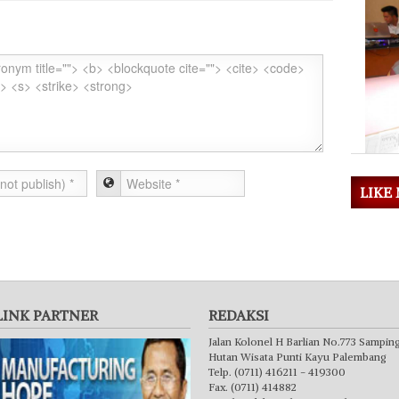
LIKE
LINK PARTNER
REDAKSI
Jalan Kolonel H Barlian No.773 Sampin
Hutan Wisata Punti Kayu Palembang
Telp. (0711) 416211 - 419300
Fax. (0711) 414882