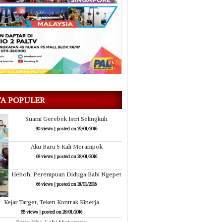
TA POPULER
Suami Gerebek Istri Selingkuh
90 views
|
posted on 29/01/2016
Aku Baru 5 Kali Merampok
68 views
|
posted on 28/01/2016
Heboh, Perempuan Diduga Babi Ngepet
66 views
|
posted on 18/01/2016
Kejar Target, Teken Kontrak Kinerja
55 views
|
posted on 28/01/2016