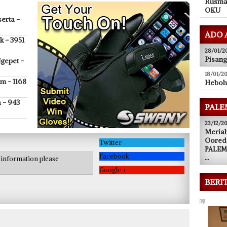
Rusma
OKU
erta -
ADO 
k - 3951
28/01/2
Pisan
gepet -
18/01/2
m - 1168
Heboh
 - 943
PALE
23/12/20
Meriah
Oored
Twitter
PALEMB
Facebook
...
e information please
Google +
BERI