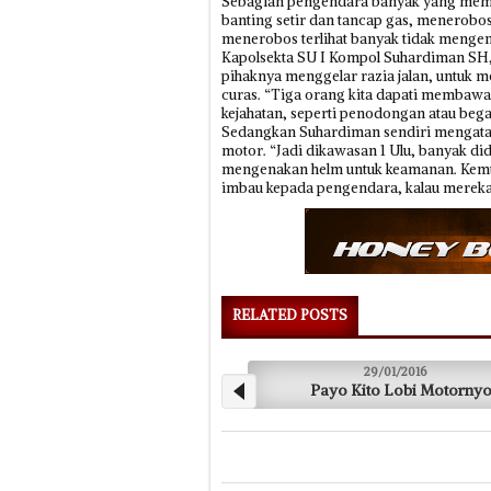
Sebagian pengendara banyak yang mematu
banting setir dan tancap gas, menerobo
menerobos terlihat banyak tidak mengen
Kapolsekta SU I Kompol Suhardiman SH
pihaknya menggelar razia jalan, untuk me
curas. “Tiga orang kita dapati membawa
kejahatan, seperti penodongan atau bega
Sedangkan Suhardiman sendiri mengatak
motor. “Jadi dikawasan 1 Ulu, banyak d
mengenakan helm untuk keamanan. Kemudi
imbau kepada pengendara, kalau mereka te
RELATED POSTS
29/01/2016
Payo Kito Lobi Motornyo
Mancing Ikan,