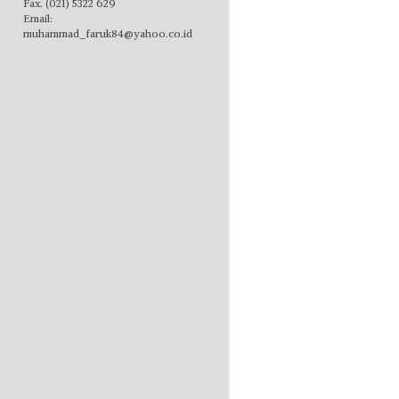
Fax. (021) 5322 629
Email:
muhammad_faruk84@yahoo.co.id