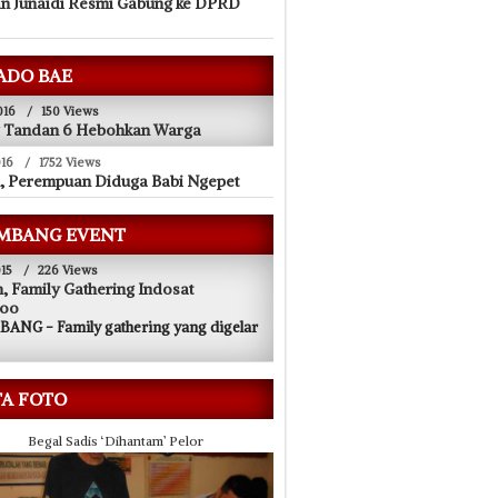
n Junaidi Resmi Gabung ke DPRD
ADO BAE
016
/
150 Views
g Tandan 6 Hebohkan Warga
016
/
1752 Views
, Perempuan Diduga Babi Ngepet
MBANG EVENT
15
/
226 Views
, Family Gathering Indosat
oo
ANG - Family gathering yang digelar
TA FOTO
Begal Sadis ‘Dihantam’ Pelor