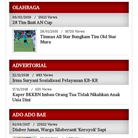
OLAHRAGA
09/02/2019
/
13621 Views
28 Tim Ikuti AN Cup
28/01/2019
/
16720 Views
Timnas All Star Bungkam Tim Old Star
Mura
ADVERTORIAL
22/11/2018
/
883 Views
Irma Suryani Sosialisasi Pelayanan KB-KR
17/11/2018
/
655 Views
Kaper BKKBN Imbau Orang Tua Tidak Nikahkan Anak
Usia Dini
ADO ADO BAE
01/09/2017
/
23922 Views
Diuber Jumat, Warga Silaberanti ‘Keroyok’ Sapi