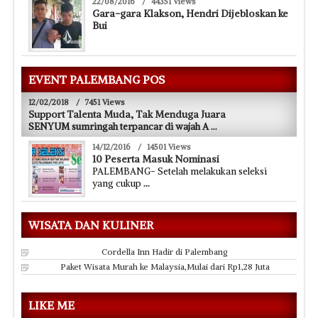
22/08/2016
/
44351 Views
Gara-gara Klakson, Hendri Dijebloskan ke
Bui
EVENT PALEMBANG POS
12/02/2018
/
7451 Views
Support Talenta Muda, Tak Menduga Juara
SENYUM sumringah terpancar di wajah A
...
14/12/2016
/
14501 Views
10 Peserta Masuk Nominasi
PALEMBANG- Setelah melakukan seleksi
yang cukup
...
WISATA DAN KULINER
Cordella Inn Hadir di Palembang
Paket Wisata Murah ke Malaysia,Mulai dari Rp1,28 Juta
LIKE ME