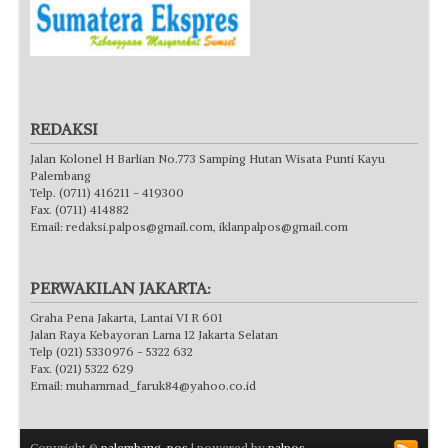
REDAKSI
Jalan Kolonel H Barlian No.773 Samping Hutan Wisata Punti Kayu
Palembang
Telp. (0711) 416211 - 419300
Fax. (0711) 414882
Email:
redaksi.palpos@gmail.com
,
iklanpalpos@gmail.com
PERWAKILAN JAKARTA:
Graha Pena Jakarta, Lantai VI R 601
Jalan Raya Kebayoran Lama 12 Jakarta Selatan
Telp (021) 5330976 - 5322 632
Fax. (021) 5322 629
Email:
muhammad_faruk84@yahoo.co.id
Copyright ©
palembang-pos
| powered by
palpos