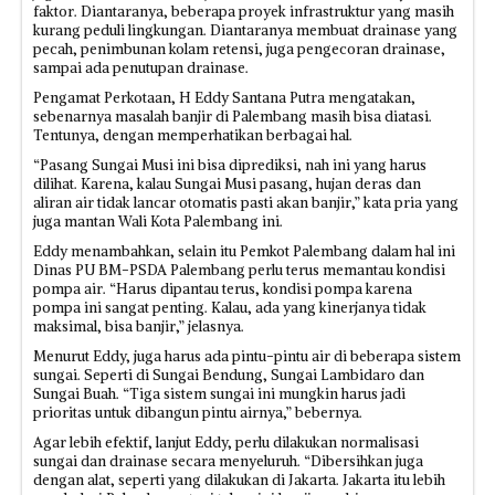
faktor. Diantaranya, beberapa proyek infrastruktur yang masih
kurang peduli lingkungan. Diantaranya membuat drainase yang
pecah, penimbunan kolam retensi, juga pengecoran drainase,
sampai ada penutupan drainase.
Pengamat Perkotaan, H Eddy Santana Putra mengatakan,
sebenarnya masalah banjir di Palembang masih bisa diatasi.
Tentunya, dengan memperhatikan berbagai hal.
“Pasang Sungai Musi ini bisa diprediksi, nah ini yang harus
dilihat. Karena, kalau Sungai Musi pasang, hujan deras dan
aliran air tidak lancar otomatis pasti akan banjir,” kata pria yang
juga mantan Wali Kota Palembang ini.
Eddy menambahkan, selain itu Pemkot Palembang dalam hal ini
Dinas PU BM-PSDA Palembang perlu terus memantau kondisi
pompa air. “Harus dipantau terus, kondisi pompa karena
pompa ini sangat penting. Kalau, ada yang kinerjanya tidak
maksimal, bisa banjir,” jelasnya.
Menurut Eddy, juga harus ada pintu-pintu air di beberapa sistem
sungai. Seperti di Sungai Bendung, Sungai Lambidaro dan
Sungai Buah. “Tiga sistem sungai ini mungkin harus jadi
prioritas untuk dibangun pintu airnya,” bebernya.
Agar lebih efektif, lanjut Eddy, perlu dilakukan normalisasi
sungai dan drainase secara menyeluruh. “Dibersihkan juga
dengan alat, seperti yang dilakukan di Jakarta. Jakarta itu lebih