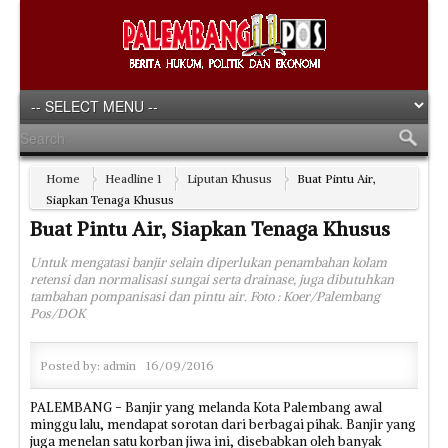
Home
Headline 1
Liputan Khusus
Buat Pintu Air,
Siapkan Tenaga Khusus
Buat Pintu Air, Siapkan Tenaga Khusus
Untuk mengatasi banjir selain diperlukan penambahan kolam
retensi dan normalisasi sungai serta drainase, juga dibutuhkan
tambahan pompanisasi dan pintu air. Foto : Koer/Palembang
Pos/DOK
Posted by:
admin
16/09/2016
PALEMBANG - Banjir yang melanda Kota Palembang awal
minggu lalu, mendapat sorotan dari berbagai pihak. Banjir yang
juga menelan satu korban jiwa ini, disebabkan oleh banyak