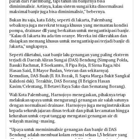
parah dari Palembang, tapi tahun ini banjirnya bisa
diminimalisir. Artinya, kalau sistem sungai kita dinormalisasi
maksimal banjir juga bisa diminimalisir,” bebernya.
Bukan itu saja, kata Eddy, seperti di Jakarta, Palembang
sebaiknya juga merekrut tenaga khusus yang memantau kondisi
pompa, drainase dll yang berkaitan untuk mengantisipasi banjir.
“Kalau di Jakarta itu ada tim oranye. Mereka ini dikerahkan dan
disiapkan memang khusus untuk mengantisipasi terjadi banjir di
Jakarta,” ungkapnya.
Seperti diketahui, saat banjir lalu genangan yang paling ekstrem
terjadi di Daerah Aliran Sungai (DAS) Bendung (Simpang Polda,
Basuki Rachmat, R Soekamto, Jl Pipa Reja, Jl Sirna Raga/Abi
Hasan Said, Jl Mayor Ruslan, Veteran dan sekitarnya).
Kemudian, DAS Buah (Jl. RA Rozak, Jl. Sapta Marga Bukit Sangkal
Kalidoni dsk). Terakhir, DAS Borang (Jl Brigjen Hasan
Kasim/Celentang, Jl Betawi Raya Sako dan Sematang Borang).
Wali Kota Palembang, Harnojoyo menegaskan, pihaknya tetap
melakukan upaya untuk mengurangi genangan air salah satunya
dengan normalisasi drainase. Harnojoyo juga menginstruksikan
kepada seluruh jajaran dinas terkait dan pihak kecamatan hingga
kelurahan untuk cepat tanggap mengatasi genangan air di
wilayah masing-masing.
“Upaya untuk meminimalisir genangan dan banjir di DAS
Bendung adalah membuat kolam retensi seluas 1,5 hektare yang