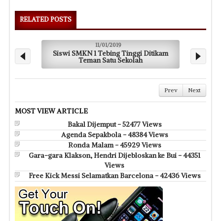
RELATED POSTS
11/01/2019
Siswi SMKN 1 Tebing Tinggi Ditikam
Rumah
Teman Satu Sekolah
Prev
Next
MOST VIEW ARTICLE
Bakal Dijemput - 52477 Views
Agenda Sepakbola - 48384 Views
Ronda Malam - 45929 Views
Gara-gara Klakson, Hendri Dijebloskan ke Bui - 44351
Views
Free Kick Messi Selamatkan Barcelona - 42436 Views