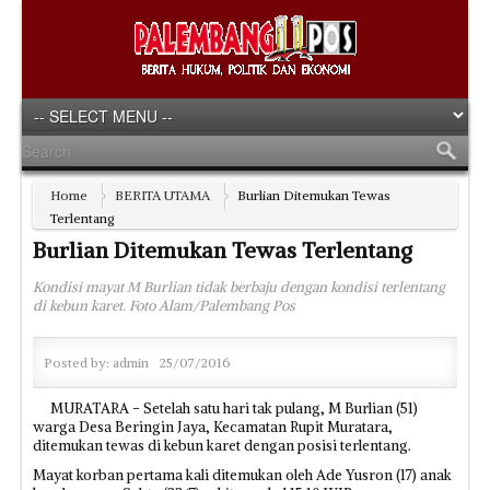
Home
BERITA UTAMA
Burlian Ditemukan Tewas
Terlentang
Burlian Ditemukan Tewas Terlentang
Kondisi mayat M Burlian tidak berbaju dengan kondisi terlentang
di kebun karet. Foto Alam/Palembang Pos
Posted by:
admin
25/07/2016
MURATARA - Setelah satu hari tak pulang, M Burlian (51)
warga Desa Beringin Jaya, Kecamatan Rupit Muratara,
ditemukan tewas di kebun karet dengan posisi terlentang.
Mayat korban pertama kali ditemukan oleh Ade Yusron (17) anak