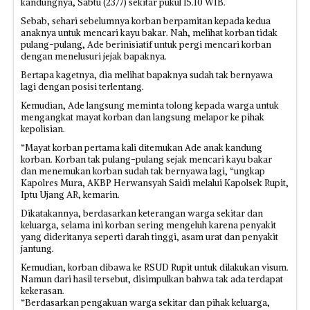
kandungnya, Sabtu (23/7) sekitar pukul 15.10 WIB.
Sebab, sehari sebelumnya korban berpamitan kepada kedua
anaknya untuk mencari kayu bakar. Nah, melihat korban tidak
pulang-pulang, Ade berinisiatif untuk pergi mencari korban
dengan menelusuri jejak bapaknya.
Bertapa kagetnya, dia melihat bapaknya sudah tak bernyawa
lagi dengan posisi terlentang.
Kemudian, Ade langsung meminta tolong kepada warga untuk
mengangkat mayat korban dan langsung melapor ke pihak
kepolisian.
“Mayat korban pertama kali ditemukan Ade anak kandung
korban. Korban tak pulang-pulang sejak mencari kayu bakar
dan menemukan korban sudah tak bernyawa lagi, “ungkap
Kapolres Mura, AKBP Herwansyah Saidi melalui Kapolsek Rupit,
Iptu Ujang AR, kemarin.
Dikatakannya, berdasarkan keterangan warga sekitar dan
keluarga, selama ini korban sering mengeluh karena penyakit
yang dideritanya seperti darah tinggi, asam urat dan penyakit
jantung.
Kemudian, korban dibawa ke RSUD Rupit untuk dilakukan visum.
Namun dari hasil tersebut, disimpulkan bahwa tak ada terdapat
kekerasan.
“Berdasarkan pengakuan warga sekitar dan pihak keluarga,