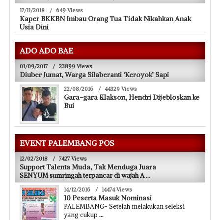
17/11/2018
/
649 Views
Kaper BKKBN Imbau Orang Tua Tidak Nikahkan Anak
Usia Dini
ADO ADO BAE
01/09/2017
/
23899 Views
Diuber Jumat, Warga Silaberanti ‘Keroyok’ Sapi
22/08/2016
/
44329 Views
Gara-gara Klakson, Hendri Dijebloskan ke
Bui
EVENT PALEMBANG POS
12/02/2018
/
7427 Views
Support Talenta Muda, Tak Menduga Juara
SENYUM sumringah terpancar di wajah A
...
14/12/2016
/
14474 Views
10 Peserta Masuk Nominasi
PALEMBANG- Setelah melakukan seleksi
yang cukup
...