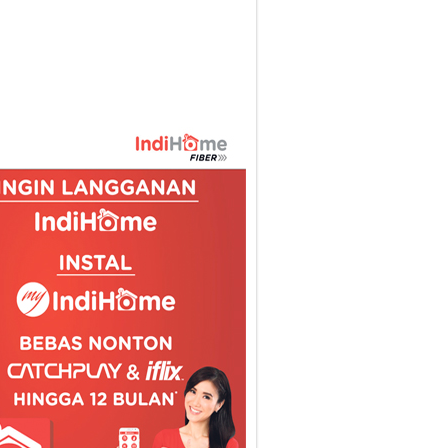
8
16/07/2018
a di Hari Ultah
Sebulan, Diunduh Lebih dari 4 Juta Kali