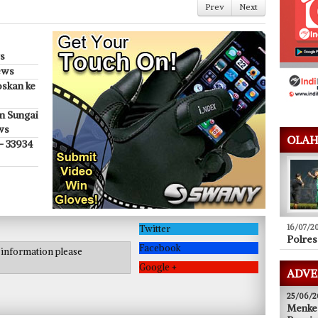
Prev
Next
s
ews
oskan ke
n Sungai
ws
OLAH
 - 33934
Twitter
16/07/2
Polres
Facebook
e information please
Google +
ADVE
25/06/2
Menke