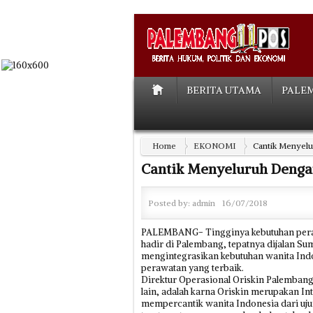
BERITA UTAMA
PALE
Home
EKONOMI
Cantik Menyelu
Cantik Menyeluruh Denga
Posted by:
admin
16/07/2018
PALEMBANG- Tingginya kebutuhan peraw
hadir di Palembang, tepatnya dijalan Su
mengintegrasikan kebutuhan wanita Indo
perawatan yang terbaik.
Direktur Operasional Oriskin Palemba
lain, adalah karna Oriskin merupakan In
mempercantik wanita Indonesia dari uj