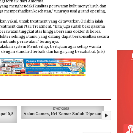
gi terbaik dari Amerika.
a yang menghendaki kualitas perawatan kulit menyeluruh dan
juga memperhatikan kesehatan,” tuturnya usai grand opening,
n yakni, untuk treatment yang di tawarkan Oriskin ialah
eatment dan Nail Treatment. “Kita juga sudah bekerjasama
perawatan tinggkat atas hingga bersama dokter di korea.
dokter sehingga tamu yang datang dapat berkonsultasi secara
membantu perawatan,” terangnya.
kukan system Memberhip, bertujuan agar setiap wanita
 dengan standard terbaik dan harga yang bersahabat. (nik)
17/07/2018
17/07/201
sian Games, 164 Kamar Sudah Dipesan
Nikmati Menjadi Raj