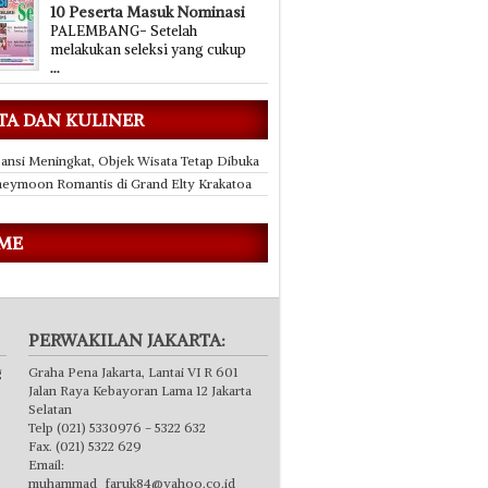
10 Peserta Masuk Nominasi
PALEMBANG- Setelah
melakukan seleksi yang cukup
...
TA DAN KULINER
ansi Meningkat, Objek Wisata Tetap Dibuka
eymoon Romantis di Grand Elty Krakatoa
 ME
PERWAKILAN JAKARTA:
g
Graha Pena Jakarta, Lantai VI R 601
Jalan Raya Kebayoran Lama 12 Jakarta
Selatan
Telp (021) 5330976 - 5322 632
Fax. (021) 5322 629
Email:
muhammad_faruk84@yahoo.co.id