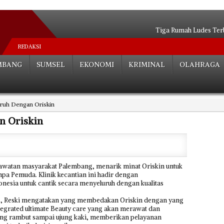
Tiga Rumah Ludes Ter
Begal ‘’Si Raja T
REDAKSI
Zero Asap di 
MBANG
SUMSEL
EKONOMI
KRIMINAL
OLAHRAGA
Silaturahmi dengan AKHOR, Harno-Fi
Harno-Fitri Unggu
Dipecat Jadi Advokat, Def
ruh Dengan Oriskin
Gandeng Dukcapil Sukse
BPJS Kesehatan Terapkan Verifi
n Oriskin
Ada Unsur
KPAI Dampingi Kor
atan masyarakat Palembang, menarik minat Oriskin untuk
mpa Pemuda. Klinik kecantian ini hadir dengan
nesia untuk cantik secara menyeluruh dengan kualitas
ng, Reski mengatakan yang membedakan Oriskin dengan yang
tegrated ultimate Beauty care yang akan merawat dan
ung rambut sampai ujung kaki, memberikan pelayanan