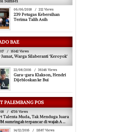
si Sumsel
06/06/2018
/
212 Views
239 Petugas Kebersihan
Terima Talih Asih
ADO BAE
017
/
16142 Views
 Jumat, Warga Silaberanti ‘Keroyok’
22/08/2016
/
36146 Views
Gara-gara Klakson, Hendri
Dijebloskan ke Bui
T PALEMBANG POS
018
/
4736 Views
t Talenta Muda, Tak Menduga Juara
 sumringah terpancar di wajah A
...
14/12/2016
/
11687 Views