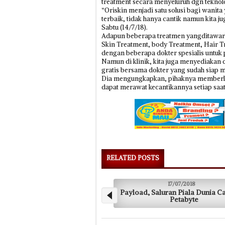
treatment secara menyeluruh dgn teknolo
“Oriskin menjadi satu solusi bagi wanit
terbaik, tidak hanya cantik namun kita 
Sabtu (14/7/18).
Adapun beberapa treatmen yangditawarka
Skin Treatment, body Treatment, Hair Tr
dengan beberapa dokter spesialis untuk 
Namun di klinik, kita juga menyediakan 
gratis bersama dokter yang sudah siap 
Dia mengungkapkan, pihaknya memberla
dapat merawat kecantikannya setiap saat
RELATED POSTS
17/07/2018
Payload, Saluran Piala Dunia Capai 6,5
A
Petabyte