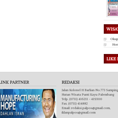
WISA
Okup
Hon
LIKE
LINK PARTNER
REDAKSI
Jalan Kolonel H Barlian No.773 Sampin
Hutan Wisata Punti Kayu Palembang
Telp. (0711) 416211 - 419300
Fax. (0711) 414882
Email:
redaksi.palpos@gmail.com
,
iklanpalpos@gmail.com