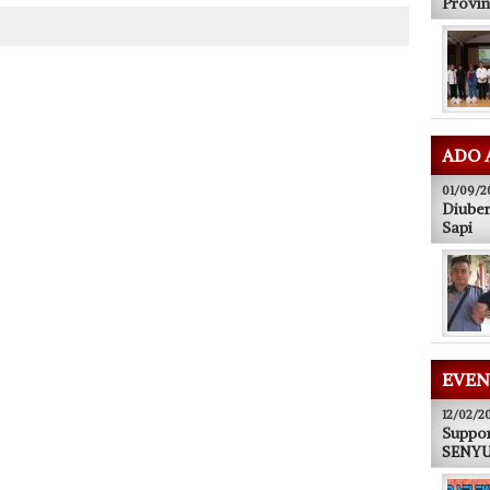
Provin
ADO 
01/09/2
Diuber
Sapi
EVEN
12/02/2
Suppor
SENYUM