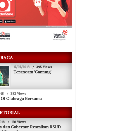
RAGA
17/07/2018
/
395 Views
Terancam ‘Gantung’
018
/
382 Views
 OI Olahraga Bersama
RTORIAL
018
/
178 Views
s dan Gubernur Resmikan RSUD