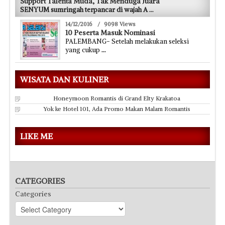
Support Talenta Muda, Tak Menduga Juara
SENYUM sumringah terpancar di wajah A
...
14/12/2016
/
9098 Views
10 Peserta Masuk Nominasi
PALEMBANG- Setelah melakukan seleksi
yang cukup
...
WISATA DAN KULINER
Honeymoon Romantis di Grand Elty Krakatoa
Yok ke Hotel 101, Ada Promo Makan Malam Romantis
LIKE ME
CATEGORIES
Categories