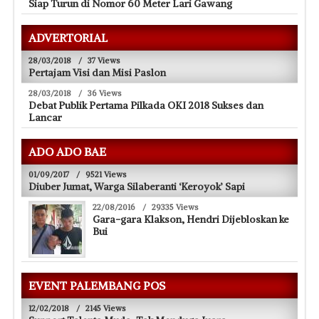
Siap Turun di Nomor 60 Meter Lari Gawang
ADVERTORIAL
28/03/2018
/
37 Views
Pertajam Visi dan Misi Paslon
28/03/2018
/
36 Views
Debat Publik Pertama Pilkada OKI 2018 Sukses dan
Lancar
ADO ADO BAE
01/09/2017
/
9521 Views
Diuber Jumat, Warga Silaberanti ‘Keroyok’ Sapi
22/08/2016
/
29335 Views
Gara-gara Klakson, Hendri Dijebloskan ke
Bui
EVENT PALEMBANG POS
12/02/2018
/
2145 Views