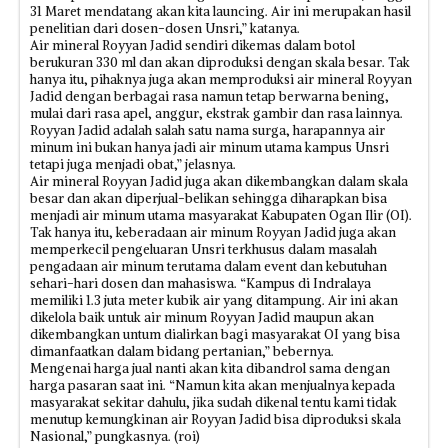
31 Maret mendatang akan kita launcing. Air ini merupakan hasil
penelitian dari dosen-dosen Unsri,” katanya.
Air mineral Royyan Jadid sendiri dikemas dalam botol
berukuran 330 ml dan akan diproduksi dengan skala besar. Tak
hanya itu, pihaknya juga akan memproduksi air mineral Royyan
Jadid dengan berbagai rasa namun tetap berwarna bening,
mulai dari rasa apel, anggur, ekstrak gambir dan rasa lainnya.
Royyan Jadid adalah salah satu nama surga, harapannya air
minum ini bukan hanya jadi air minum utama kampus Unsri
tetapi juga menjadi obat,” jelasnya.
Air mineral Royyan Jadid juga akan dikembangkan dalam skala
besar dan akan diperjual-belikan sehingga diharapkan bisa
menjadi air minum utama masyarakat Kabupaten Ogan Ilir (OI).
Tak hanya itu, keberadaan air minum Royyan Jadid juga akan
memperkecil pengeluaran Unsri terkhusus dalam masalah
pengadaan air minum terutama dalam event dan kebutuhan
sehari-hari dosen dan mahasiswa. “Kampus di Indralaya
memiliki 1.3 juta meter kubik air yang ditampung. Air ini akan
dikelola baik untuk air minum Royyan Jadid maupun akan
dikembangkan untum dialirkan bagi masyarakat OI yang bisa
dimanfaatkan dalam bidang pertanian,” bebernya.
Mengenai harga jual nanti akan kita dibandrol sama dengan
harga pasaran saat ini. “Namun kita akan menjualnya kepada
masyarakat sekitar dahulu, jika sudah dikenal tentu kami tidak
menutup kemungkinan air Royyan Jadid bisa diproduksi skala
Nasional,” pungkasnya. (roi)