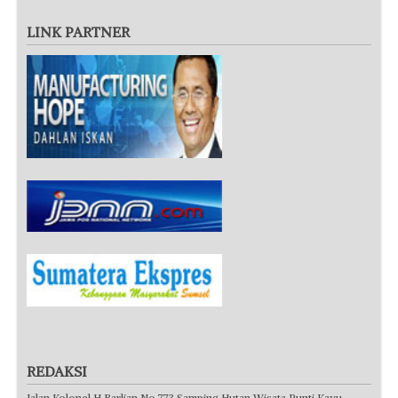
LINK PARTNER
REDAKSI
Jalan Kolonel H Barlian No.773 Samping Hutan Wisata Punti Kayu