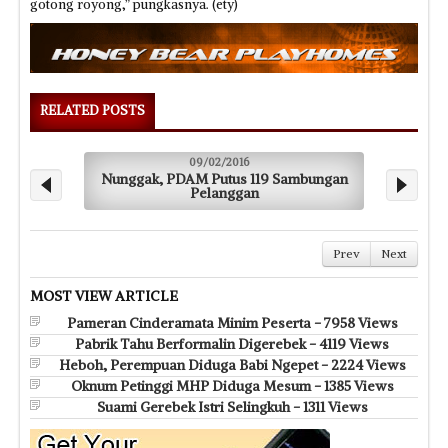
gotong royong,” pungkasnya. (ety)
RELATED POSTS
09/02/2016
Nunggak, PDAM Putus 119 Sambungan
Banji
Pelanggan
Prev
Next
MOST VIEW ARTICLE
Pameran Cinderamata Minim Peserta - 7958 Views
Pabrik Tahu Berformalin Digerebek - 4119 Views
Heboh, Perempuan Diduga Babi Ngepet - 2224 Views
Oknum Petinggi MHP Diduga Mesum - 1385 Views
Suami Gerebek Istri Selingkuh - 1311 Views