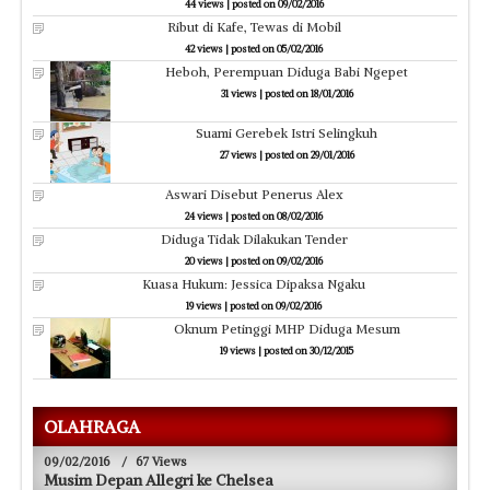
44 views
|
posted on 09/02/2016
Ribut di Kafe, Tewas di Mobil
42 views
|
posted on 05/02/2016
Heboh, Perempuan Diduga Babi Ngepet
31 views
|
posted on 18/01/2016
Suami Gerebek Istri Selingkuh
27 views
|
posted on 29/01/2016
Aswari Disebut Penerus Alex
24 views
|
posted on 08/02/2016
Diduga Tidak Dilakukan Tender
20 views
|
posted on 09/02/2016
Kuasa Hukum: Jessica Dipaksa Ngaku
19 views
|
posted on 09/02/2016
Oknum Petinggi MHP Diduga Mesum
19 views
|
posted on 30/12/2015
OLAHRAGA
09/02/2016
/
67 Views
Musim Depan Allegri ke Chelsea