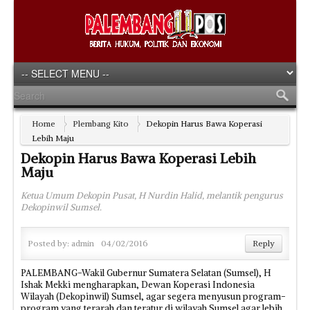
Home
Plembang Kito
Dekopin Harus Bawa Koperasi
Lebih Maju
Dekopin Harus Bawa Koperasi Lebih
Maju
Ketua Umum Dekopin Pusat, H Nurdin Halid, melantik pengurus
Dekopinwil Sumsel.
Posted by:
admin
04/02/2016
Reply
PALEMBANG-Wakil Gubernur Sumatera Selatan (Sumsel), H
Ishak Mekki mengharapkan, Dewan Koperasi Indonesia
Wilayah (Dekopinwil) Sumsel, agar segera menyusun program-
program yang terarah dan teratur di wilayah Sumsel agar lebih