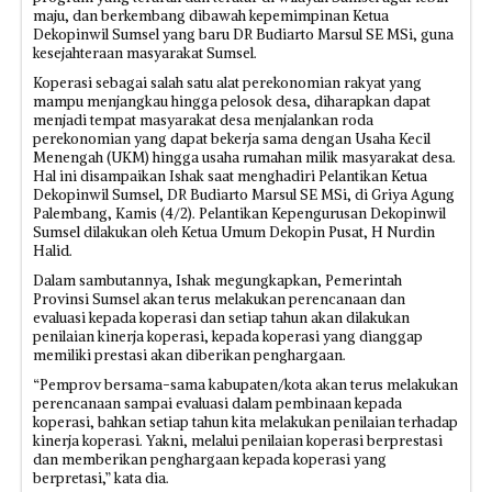
maju, dan berkembang dibawah kepemimpinan Ketua
Dekopinwil Sumsel yang baru DR Budiarto Marsul SE MSi, guna
kesejahteraan masyarakat Sumsel.
Koperasi sebagai salah satu alat perekonomian rakyat yang
mampu menjangkau hingga pelosok desa, diharapkan dapat
menjadi tempat masyarakat desa menjalankan roda
perekonomian yang dapat bekerja sama dengan Usaha Kecil
Menengah (UKM) hingga usaha rumahan milik masyarakat desa.
Hal ini disampaikan Ishak saat menghadiri Pelantikan Ketua
Dekopinwil Sumsel, DR Budiarto Marsul SE MSi, di Griya Agung
Palembang, Kamis (4/2). Pelantikan Kepengurusan Dekopinwil
Sumsel dilakukan oleh Ketua Umum Dekopin Pusat, H Nurdin
Halid.
Dalam sambutannya, Ishak megungkapkan, Pemerintah
Provinsi Sumsel akan terus melakukan perencanaan dan
evaluasi kepada koperasi dan setiap tahun akan dilakukan
penilaian kinerja koperasi, kepada koperasi yang dianggap
memiliki prestasi akan diberikan penghargaan.
“Pemprov bersama-sama kabupaten/kota akan terus melakukan
perencanaan sampai evaluasi dalam pembinaan kepada
koperasi, bahkan setiap tahun kita melakukan penilaian terhadap
kinerja koperasi. Yakni, melalui penilaian koperasi berprestasi
dan memberikan penghargaan kepada koperasi yang
berpretasi,” kata dia.