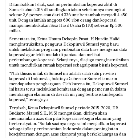
Ditambahkan Ishak, saat ini pertumbuhan koperasi aktif di
Sumsel tahun 2015 dibandingkan tahun sebelumnya meningkat
sekitar 2,6 persen atau dari 4.336 unit bertambah menjadi 4.450
unit. Dengan jumlah anggota 600 ribu orang dan koperasi
mampu membukukan Sisa Hasil Usaha (SHU) sebesar Rp 500
miliar.
Sementara itu, Ketua Umum Dekopin Pusat, H Nurdin Halid
menginstruksikan, pengurus Dekopinwil Sumsel yang baru
untuk melakukan program pembuatan data base mengenai data
koperasi agar lebih mudah di pantau, dan melihat
perkembangan koperasi. Selanjutnya, dia juga menginstruksikan
untuk mendirikan rumah koperasi sebagai pusat bisnis koperasi.
“Nah khusus untuk di Sumsel ini adalah salah satu provinsi
koperasi di Indonesia, buktinya Gubernur Sumsel kemarin
mendapatkan penghargaan. Oleh karena itu, Dekopinwil Sumsel
ini harus terus melakukan kemitraan dengan pemerintah dalam
membangun ekonomi di daerah ini yang berbasiskan kepada
koperasi,” terangnya.
Terpisah, Ketua Dekopinwil Sumsel periode 2015-2020, DR.
Budiarto Marsul S.E., M.Si mengatakan, dirinya akan
menanamkan azas dan pilar koperasi sebagai ekonomi yang
berkerakyatan. “Sudah saatnya negara ini menjadikan koperasi
sebagai pilar perekonomian Indonesia dalam peningkatan
kesejahteraan dengan azas ekonomi yang berkekeluargaan dan